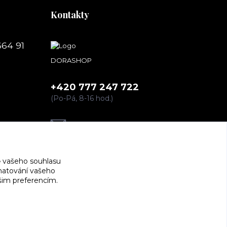
Kontakty
664 91
DORASHOP
+420 777 247 722
(Po-Pá, 8-16 hod.)
dorashopp@seznam.cz
 vašeho souhlasu
amatování vašeho
ašim preferencím.