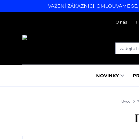
VÁŽENÍ ZÁKAZNÍCI, OMLOUVÁME SE
O nás
H
NOVINKY
P
Úvod
P