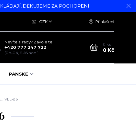
DKLÁDAJÍ, DĚKUJEME ZA POCHOPENÍ
CZK
Přihlášení
Nevíte si rady? Zavolejte.
0
ks
+420 777 247 722
0 Kč
(Po-Pá, 8-16 hod.)
PÁNSKÉ
... VEL-86
6