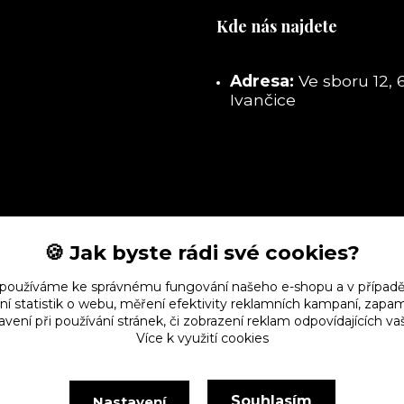
Kde nás najdete
Adresa:
Ve sboru 12, 
Ivančice
🍪 Jak byste rádi své cookies?
 používáme ke správnému fungování našeho e-shopu a v případě
ní statistik o webu, měření efektivity reklamních kampaní, zap
vení při používání stránek, či zobrazení reklam odpovídajících v
Více k využití cookies
Souhlasím
Nastavení