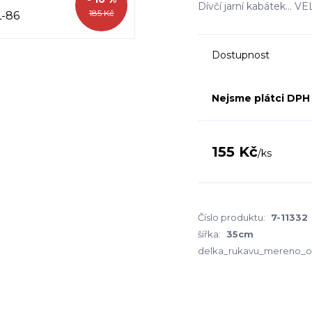
Dívčí jarní kabátek.
185 Kč
Dostupnost
Nejsme plátci DPH
155 Kč
/
ks
Číslo produktu:
7-11332
šířka:
35cm
delka_rukavu_mereno_o