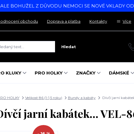
, ALE BOHUŽEL Z DŮVODU NEMOCI SE NOVÉ VKLADY O
odnocení obchodu
Doprava a platba
Kontakty
Více
Hledat
RO KLUKY
PRO HOLKY
ZNAČKY
DÁMSKÉ
RO HOLKY
Velikost 86 (1-1,5 roku)
Bundy a kabáty
Dívčí jarní kabátek
Dívčí jarní kabátek... VEL-8
- 16 %