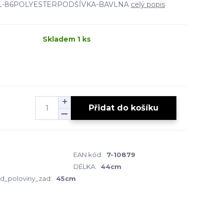
.. VEL-86POLYESTERPODŠÍVKA-BAVLNA
celý popis
Skladem 1 ks
Přidat do košíku
EAN kód:
7-10879
DÉLKA:
44cm
d_poloviny_zad:
45cm