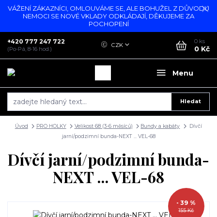
VÁŽENÍ ZÁKAZNÍCI, OMLOUVÁME SE, ALE BOHUŽEL Z DŮVODU
NEMOCI SE NOVÉ VKLADY ODKLÁDAJÍ, DĚKUJEME ZA
POCHOPENÍ
+420 777 247 722
0
ks
CZK
0 Kč
(Po-Pá, 8-16 hod.)
Menu
Hledat
Úvod
PRO HOLKY
Velikost 68 (3-6 měsíců)
Bundy a kabáty
Dívčí
jarní/podzimní bunda-NEXT ... VEL-68
Dívčí jarní/podzimní bunda-
NEXT ... VEL-68
- 39 %
155 Kč