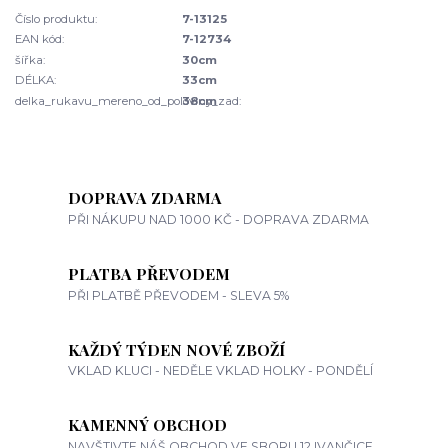
Číslo produktu:
7-13125
EAN kód:
7-12734
šířka:
30cm
DÉLKA:
33cm
delka_rukavu_mereno_od_poloviny_zad:
38cm
DOPRAVA ZDARMA
PŘI NÁKUPU NAD 1000 KČ - DOPRAVA ZDARMA
PLATBA PŘEVODEM
PŘI PLATBĚ PŘEVODEM - SLEVA 5%
KAŽDÝ TÝDEN NOVÉ ZBOŽÍ
VKLAD KLUCI - NEDĚLE VKLAD HOLKY - PONDĚLÍ
KAMENNÝ OBCHOD
NAVŠTIVTE NÁŠ OBCHOD VE SBORU 12 IVANČICE