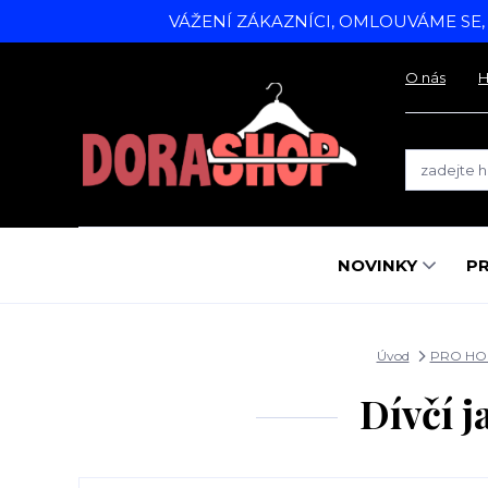
VÁŽENÍ ZÁKAZNÍCI, OMLOUVÁME SE
O nás
H
NOVINKY
P
Úvod
PRO HO
Dívčí 