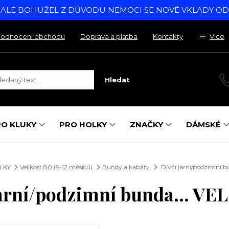
, ALE BOHUŽEL Z DŮVODU NEMOCI SE NOVÉ VKLADY O
odnocení obchodu
Doprava a platba
Kontakty
Více
Hledat
RO KLUKY
PRO HOLKY
ZNAČKY
DÁMSKÉ
LKY
Velikost 80 (9-12 měsíců)
Bundy a kabáty
Dívčí jarní/podzimní b
jarní/podzimní bunda... VE