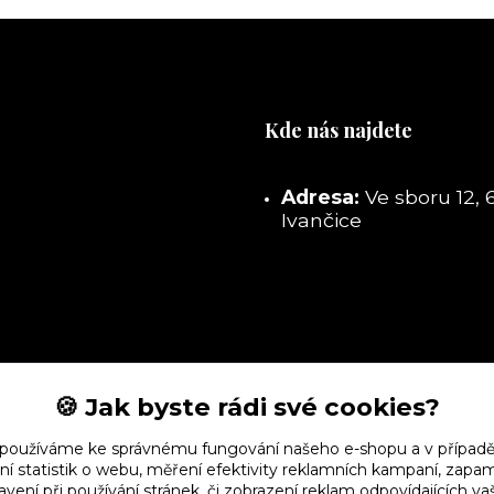
Kde nás najdete
Adresa:
Ve sboru 12, 
Ivančice
🍪 Jak byste rádi své cookies?
 používáme ke správnému fungování našeho e-shopu a v případě
ní statistik o webu, měření efektivity reklamních kampaní, zap
vení při používání stránek, či zobrazení reklam odpovídajících v