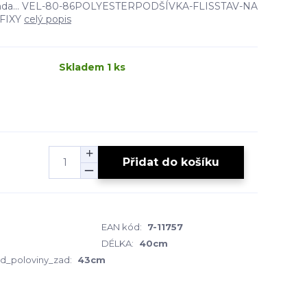
 bunda... VEL-80-86POLYESTERPODŠÍVKA-FLISSTAV-NA
 FIXY
celý popis
Skladem 1 ks
Přidat do košíku
EAN kód:
7-11757
DÉLKA:
40cm
d_poloviny_zad:
43cm