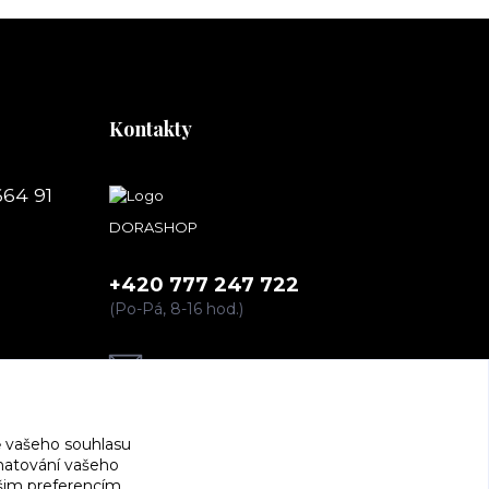
Kontakty
664 91
DORASHOP
+420 777 247 722
(Po-Pá, 8-16 hod.)
dorashopp@seznam.cz
 vašeho souhlasu
amatování vašeho
ašim preferencím.