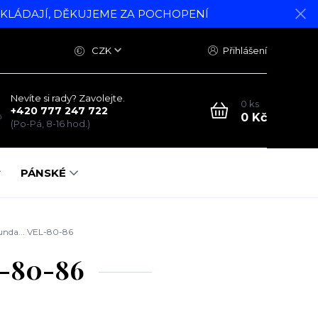
DKLÁDAJÍ, DĚKUJEME ZA POCHOPENÍ
CZK
Přihlášení
Nevíte si rady? Zavolejte.
0
ks
+420 777 247 722
0 Kč
(Po-Pá, 8-16 hod.)
PÁNSKÉ
unda... VEL-80-86
L-80-86