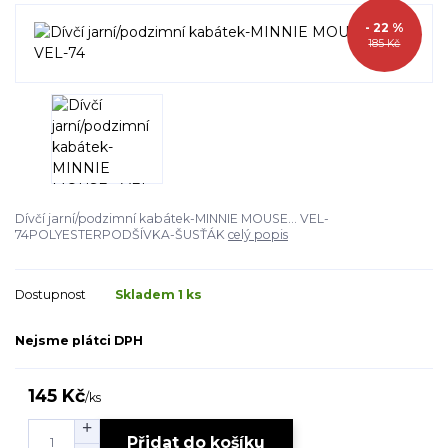
- 22 %
185 Kč
Dívčí jarní/podzimní kabátek-MINNIE MOUSE... VEL-
74POLYESTERPODŠÍVKA-ŠUSŤÁK
celý popis
Dostupnost
Skladem 1 ks
Nejsme plátci DPH
145 Kč
/
ks
Přidat do košíku