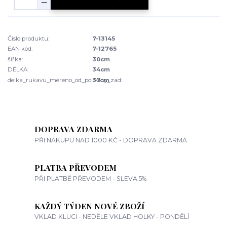
Číslo produktu:
7-13145
EAN kód:
7-12765
šířka:
30cm
DÉLKA:
34cm
delka_rukavu_mereno_od_poloviny_zad:
37cm
DOPRAVA ZDARMA
PŘI NÁKUPU NAD 1000 KČ - DOPRAVA ZDARMA
PLATBA PŘEVODEM
PŘI PLATBĚ PŘEVODEM - SLEVA 5%
KAŽDÝ TÝDEN NOVÉ ZBOŽÍ
VKLAD KLUCI - NEDĚLE VKLAD HOLKY - PONDĚLÍ