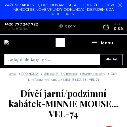
VÁŽENÍ ZÁKAZNÍCI, OMLOUVÁME SE, ALE BOHUŽEL Z DŮVODU
NEMOCI SE NOVÉ VKLADY ODKLÁDAJÍ, DĚKUJEME ZA
POCHOPENÍ
+420 777 247 722
0
ks
CZK
0 Kč
(Po-Pá, 8-16 hod.)
Menu
Hledat
Úvod
PRO HOLKY
Velikost 74 (6-9 měsíců)
Bundy a kabáty
Dívčí
jarní/podzimní kabátek-MINNIE MOUSE... VEL-74
Dívčí jarní/podzimní
kabátek-MINNIE MOUSE...
VEL-74