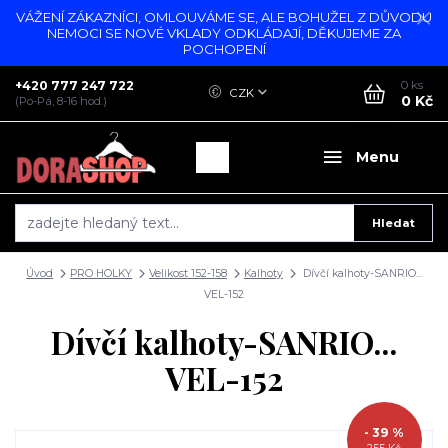
VÁŽENÍ ZÁKAZNÍCI, OMLOUVÁME SE, ALE BOHUŽEL Z DŮVODU
NEMOCI SE NOVÉ VKLADY ODKLÁDAJÍ, DĚKUJEME ZA
POCHOPENÍ
+420 777 247 722
0
ks
CZK
0 Kč
(Po-Pá, 8-16 hod.)
Menu
Hledat
Úvod
PRO HOLKY
Velikost 152-158
Kalhoty
Dívčí kalhoty-SANRIO...
VEL-152
Dívčí kalhoty-SANRIO...
VEL-152
- 39 %