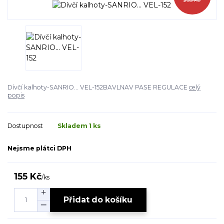
255 Kč
Dívčí kalhoty-SANRIO... VEL-152BAVLNAV PASE REGULACE
celý
popis
Dostupnost
Skladem 1 ks
Nejsme plátci DPH
155 Kč
/
ks
Přidat do košíku