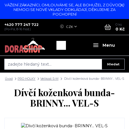
VÁŽENÍ ZÁKAZNÍCI, OMLOUVÁME SE, ALE BOHUŽEL Z DŮVODU
NEMOCI SE NOVÉ VKLADY ODKLÁDAJÍ, DĚKUJEME ZA
POCHOPENÍ
+420 777 247 722
0
ks
CZK
0 Kč
(Po-Pá, 8-16 hod.)
Menu
Hledat
Úvod
PRO HOLKY
Velikost S-M
Dívčí koženková bunda- BRINNY... VEL-S
Dívčí koženková bunda-
BRINNY... VEL-S