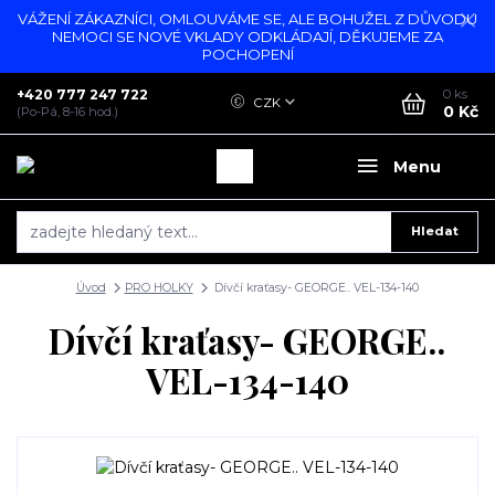
VÁŽENÍ ZÁKAZNÍCI, OMLOUVÁME SE, ALE BOHUŽEL Z DŮVODU
NEMOCI SE NOVÉ VKLADY ODKLÁDAJÍ, DĚKUJEME ZA
POCHOPENÍ
+420 777 247 722
0
ks
CZK
0 Kč
(Po-Pá, 8-16 hod.)
Menu
Hledat
Úvod
PRO HOLKY
Dívčí kraťasy- GEORGE.. VEL-134-140
Dívčí kraťasy- GEORGE..
VEL-134-140