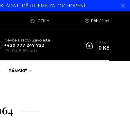
DKLÁDAJÍ, DĚKUJEME ZA POCHOPENÍ
CZK
Přihlášení
Nevíte si rady? Zavolejte.
0
ks
+420 777 247 722
0 Kč
(Po-Pá, 8-16 hod.)
PÁNSKÉ
164