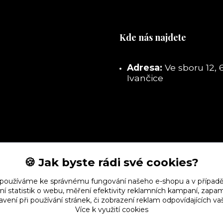
Kde nás najdete
Adresa:
Ve sboru 12, 
Ivančice
🍪 Jak byste rádi své cookies?
 používáme ke správnému fungování našeho e-shopu a v případě
ní statistik o webu, měření efektivity reklamních kampaní, zap
vení při používání stránek, či zobrazení reklam odpovídajících v
Více k využití cookies