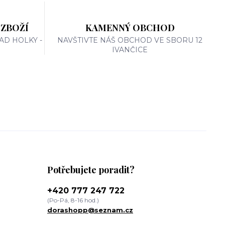
 ZBOŽÍ
KAMENNÝ OBCHOD
AD HOLKY -
NAVŠTIVTE NÁŠ OBCHOD VE SBORU 12
IVANČICE
Potřebujete poradit?
+420 777 247 722
(Po-Pá, 8-16 hod.)
dorashopp@seznam.cz