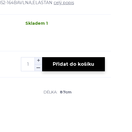
EL-152-164BAVLNA,ELASTAN
celý popis
Skladem 1
Přidat do košíku
DÉLKA:
87cm