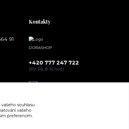
Kontakty
664 91
DORASHOP
+420 777 247 722
(Po-Pá, 8-16 hod.)
dorashopp@seznam.cz
 vašeho souhlasu
amatování vašeho
ašim preferencím.