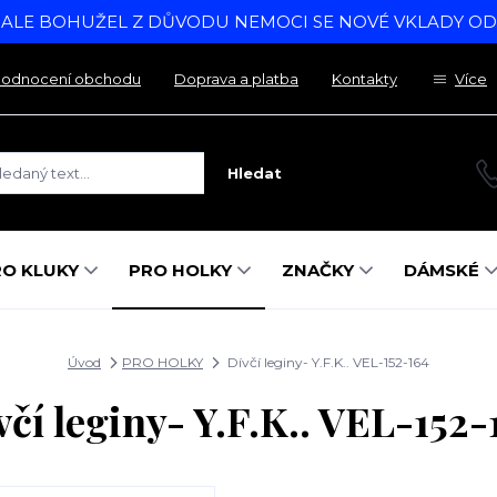
, ALE BOHUŽEL Z DŮVODU NEMOCI SE NOVÉ VKLADY O
odnocení obchodu
Doprava a platba
Kontakty
Více
Hledat
RO KLUKY
PRO HOLKY
ZNAČKY
DÁMSKÉ
Úvod
PRO HOLKY
Dívčí leginy- Y.F.K.. VEL-152-164
včí leginy- Y.F.K.. VEL-152-