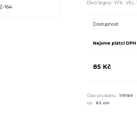
Dívčí leginy- YFK.. V
Dostupnost
Nejsme plátci DPH
85 Kč
Číslo produktu:
119169
op:
62 cm