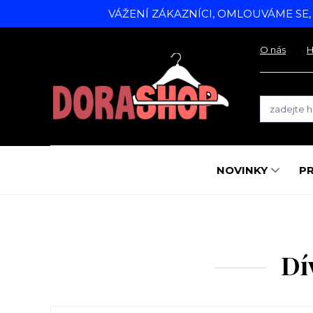
VÁŽENÍ ZÁKAZNÍCI, OMLOUVÁME SE
O nás
H
NOVINKY
P
Dí