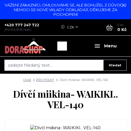
VÁŽENÍ ZÁKAZNÍCI, OMLOUVÁME SE, ALE BOHUŽEL Z DŮVODU
NEMOCI SE NOVÉ VKLADY ODKLÁDAJÍ, DĚKUJEME ZA
POCHOPENÍ
+420 777 247 722
0
ks
CZK
0 Kč
(Po-Pá, 8-16 hod.)
Menu
Hledat
Úvod
PRO HOLKY
Dívčí miikina- WAIKIKI.. VEL-140
Dívčí miikina- WAIKIKI..
VEL-140