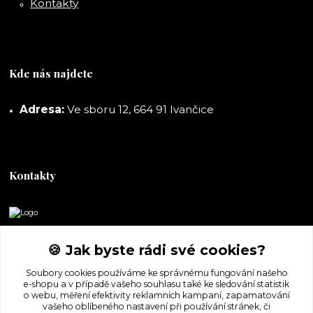
Kontakty
Kde nás najdete
Adresa:
Ve sboru 12, 664 91 Ivančice
Kontakty
DORASHOP
🍪 Jak byste rádi své cookies?
+420 777 247 722
Soubory cookies používáme ke správnému fungování našeho
(Po-Pá, 8-16 hod.)
e-shopu a v případě vašeho souhlasu také ke sledování statistik
o webu, měření efektivity reklamních kampaní, zapamatování
dorashopp@seznam.cz
vašeho oblíbeného nastavení při používání stránek, či