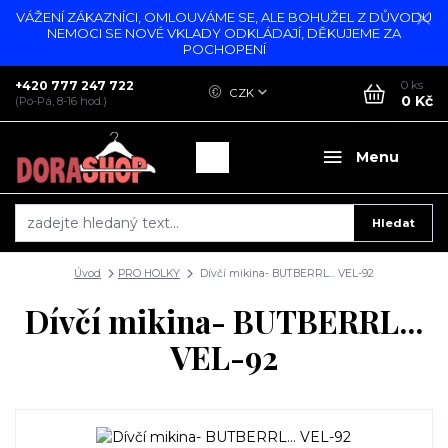
VÁŽENÍ ZÁKAZNÍCI, OMLOUVÁME SE, ALE BOHUŽEL Z DŮVODU
NEMOCI SE NOVÉ VKLADY ODKLÁDAJÍ, DĚKUJEME ZA
POCHOPENÍ
+420 777 247 722
0
ks
CZK
0 Kč
(Po-Pá, 8-16 hod.)
Menu
Hledat
Úvod
PRO HOLKY
Dívčí mikina- BUTBERRL... VEL-92
Dívčí mikina- BUTBERRL...
VEL-92