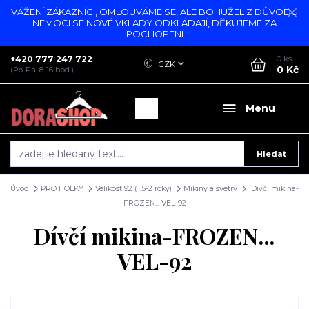
VÁŽENÍ ZÁKAZNÍCI, OMLOUVÁME SE, ALE BOHUŽEL Z DŮVODU
NEMOCI SE NOVÉ VKLADY ODKLÁDAJÍ, DĚKUJEME ZA
POCHOPENÍ
+420 777 247 722
0
ks
CZK
0 Kč
(Po-Pá, 8-16 hod.)
Menu
Hledat
Úvod
PRO HOLKY
Velikost 92 (1,5-2 roky)
Mikiny a svetry
Dívčí mikina-
FROZEN... VEL-92
Dívčí mikina-FROZEN...
VEL-92