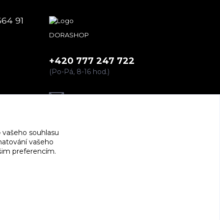
664 91
DORASHOP
+420 777 247 722
(Po-Pá, 8-16 hod.)
dorashopp@seznam.cz
 vašeho souhlasu
amatování vašeho
ašim preferencím.