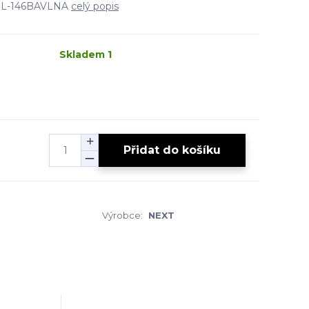
 VEL-146BAVLNA
celý popis
Skladem 1
Přidat do košíku
Výrobce:
NEXT