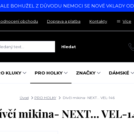
, ALE BOHUŽEL Z DŮVODU NEMOCI SE NOVÉ VKLADY O
odnocení obchodu
Doprava a platba
Kontakty
Více
Hledat
RO KLUKY
PRO HOLKY
ZNAČKY
DÁMSKÉ
Úvod
PRO HOLKY
Dívčí mikina- NEXT... VEL-146
ívčí mikina- NEXT... VEL-1