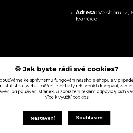
Adresa:
Ve sboru 12, 
Ivančice
🍪 Jak byste rádi své cookies?
 používáme ke správnému fungování našeho e-shopu a v případě
ní statistik o webu, měření efektivity reklamních kampaní, zap
vení při používání stránek, či zobrazení reklam odpovídajících v
Více k využití cookies
Souhlasím
Nastavení
Vytvořeno na
Eshop-rychle.cz