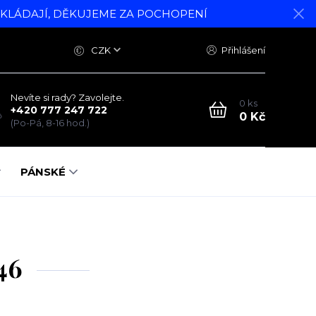
DKLÁDAJÍ, DĚKUJEME ZA POCHOPENÍ
CZK
Přihlášení
Nevíte si rady? Zavolejte.
0
ks
+420 777 247 722
0 Kč
(Po-Pá, 8-16 hod.)
PÁNSKÉ
46