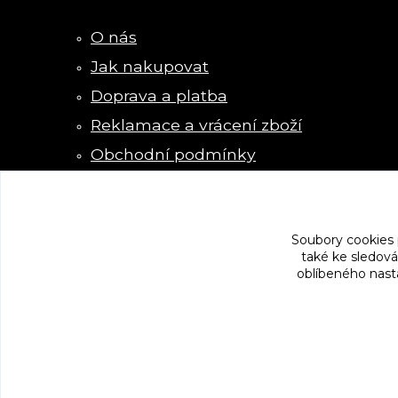
O nás
Jak nakupovat
Doprava a platba
Reklamace a vrácení zboží
Obchodní podmínky
Kontakty
Soubory cookies
také ke sledová
oblíbeného nasta