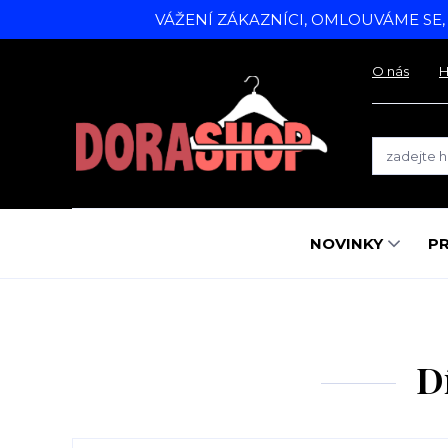
VÁŽENÍ ZÁKAZNÍCI, OMLOUVÁME SE
O nás
H
NOVINKY
P
D