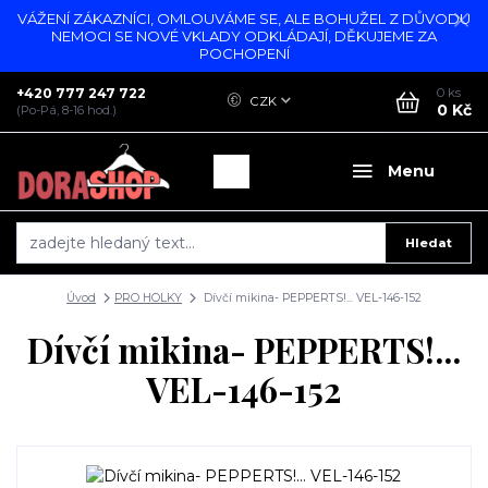
VÁŽENÍ ZÁKAZNÍCI, OMLOUVÁME SE, ALE BOHUŽEL Z DŮVODU
NEMOCI SE NOVÉ VKLADY ODKLÁDAJÍ, DĚKUJEME ZA
POCHOPENÍ
+420 777 247 722
0
ks
CZK
0 Kč
(Po-Pá, 8-16 hod.)
Menu
Hledat
Úvod
PRO HOLKY
Dívčí mikina- PEPPERTS!... VEL-146-152
Dívčí mikina- PEPPERTS!...
VEL-146-152