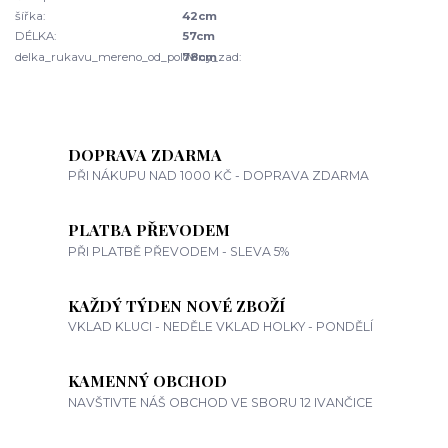
šířka:
42cm
DÉLKA:
57cm
delka_rukavu_mereno_od_poloviny_zad:
78cm
DOPRAVA ZDARMA
PŘI NÁKUPU NAD 1000 KČ - DOPRAVA ZDARMA
PLATBA PŘEVODEM
PŘI PLATBĚ PŘEVODEM - SLEVA 5%
KAŽDÝ TÝDEN NOVÉ ZBOŽÍ
VKLAD KLUCI - NEDĚLE VKLAD HOLKY - PONDĚLÍ
KAMENNÝ OBCHOD
NAVŠTIVTE NÁŠ OBCHOD VE SBORU 12 IVANČICE