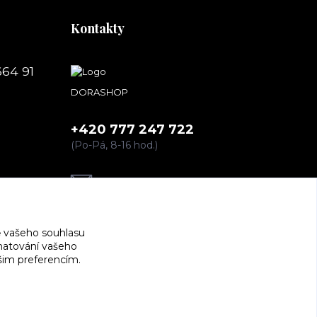
Kontakty
664 91
DORASHOP
+420 777 247 722
(Po-Pá, 8-16 hod.)
dorashopp@seznam.cz
 vašeho souhlasu
amatování vašeho
ašim preferencím.