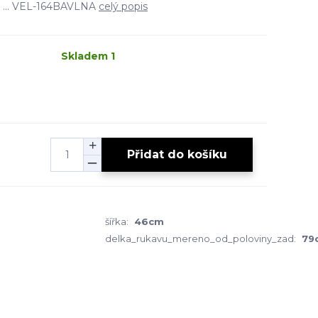
R ... VEL-164BAVLNA
celý popis
Skladem 1
Přidat do košíku
šířka:
46cm
delka_rukavu_mereno_od_poloviny_zad:
79