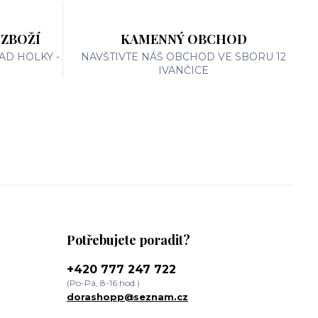
 ZBOŽÍ
KAMENNÝ OBCHOD
AD HOLKY -
NAVŠTIVTE NÁŠ OBCHOD VE SBORU 12
IVANČICE
Potřebujete poradit?
+420 777 247 722
(Po-Pá, 8-16 hod.)
dorashopp@seznam.cz