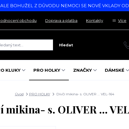
, ALE BOHUŽEL Z DŮVODU NEMOCI SE NOVÉ VKLADY O
odnocení obchodu
Doprava a platba
Kontakty
Více
Hledat
RO KLUKY
PRO HOLKY
ZNAČKY
DÁMSKÉ
Úvod
PRO HOLKY
Dívčí mikina- s. OLIVER ... VEL-164
í mikina- s. OLIVER ... VE