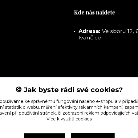
Kde nás najdete
Adresa:
Ve sboru 12, 
Ivančice
🍪 Jak byste rádi své cookies?
 používáme ke správnému fungování našeho e-shopu a v případě
ní statistik o webu, měření efektivity reklamních kampaní, zap
vení při používání stránek, či zobrazení reklam odpovídajících v
Více k využití cookies