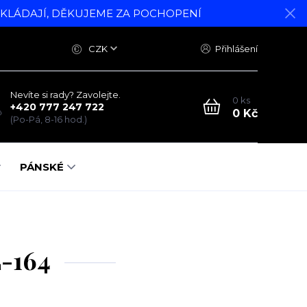
DKLÁDAJÍ, DĚKUJEME ZA POCHOPENÍ
CZK
Přihlášení
Nevíte si rady? Zavolejte.
0
ks
+420 777 247 722
0 Kč
(Po-Pá, 8-16 hod.)
PÁNSKÉ
L-164