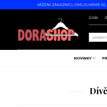
VÁŽENÍ ZÁKAZNÍCI, OMLOUVÁME SE
O nás
H
NOVINKY
P
Dívč