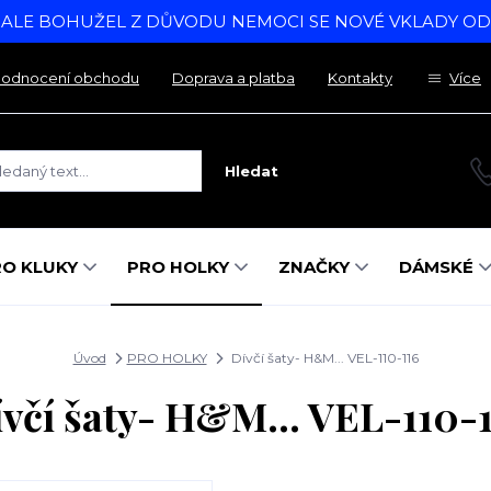
, ALE BOHUŽEL Z DŮVODU NEMOCI SE NOVÉ VKLADY O
odnocení obchodu
Doprava a platba
Kontakty
Více
Hledat
RO KLUKY
PRO HOLKY
ZNAČKY
DÁMSKÉ
Úvod
PRO HOLKY
Dívčí šaty- H&M... VEL-110-116
včí šaty- H&M... VEL-110-