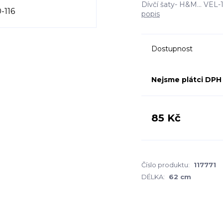
Dívčí šaty- H&M... V
popis
Dostupnost
Nejsme plátci DPH
85 Kč
Číslo produktu:
117771
DÉLKA:
62 cm