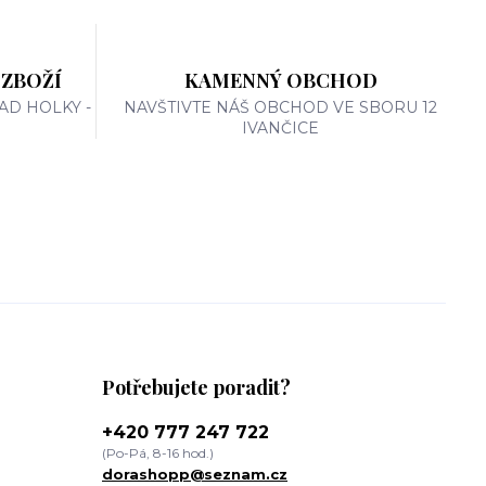
 ZBOŽÍ
KAMENNÝ OBCHOD
AD HOLKY -
NAVŠTIVTE NÁŠ OBCHOD VE SBORU 12
IVANČICE
Potřebujete poradit?
+420 777 247 722
(Po-Pá, 8-16 hod.)
dorashopp@seznam.cz