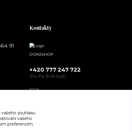
Kontakty
664 91
DORASHOP
+420 777 247 722
(Po-Pá, 8-16 hod.)
dorashopp@seznam.cz
 vašeho souhlasu
amatování vašeho
ašim preferencím.