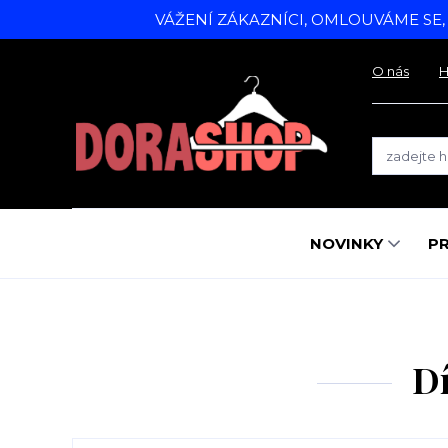
VÁŽENÍ ZÁKAZNÍCI, OMLOUVÁME SE
O nás
H
NOVINKY
P
Dí