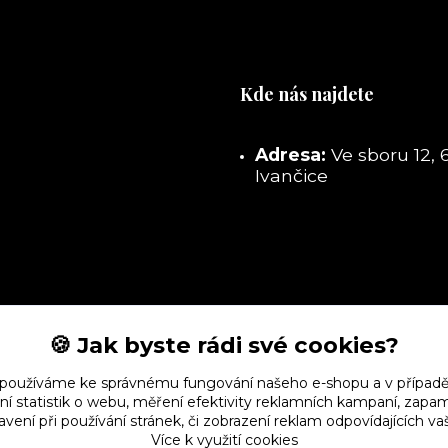
Kde nás najdete
Adresa:
Ve sboru 12, 
Ivančice
🍪 Jak byste rádi své cookies?
 používáme ke správnému fungování našeho e-shopu a v případě
ní statistik o webu, měření efektivity reklamních kampaní, zap
vení při používání stránek, či zobrazení reklam odpovídajících v
Více k využití cookies