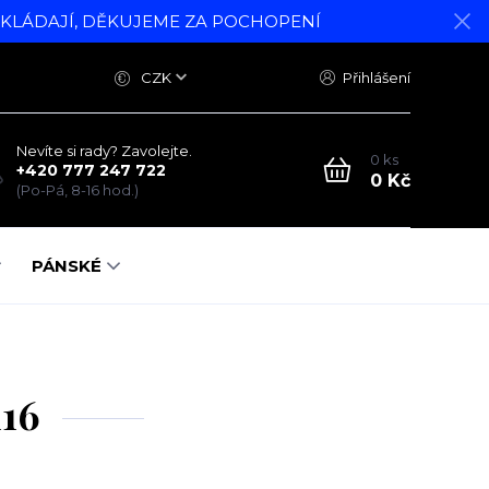
DKLÁDAJÍ, DĚKUJEME ZA POCHOPENÍ
CZK
Přihlášení
Nevíte si rady? Zavolejte.
0
ks
+420 777 247 722
0 Kč
(Po-Pá, 8-16 hod.)
PÁNSKÉ
116