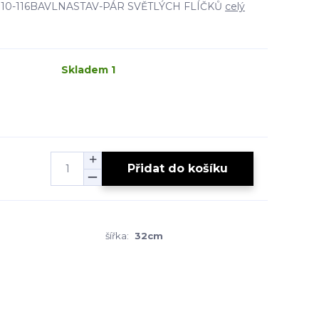
EL-110-116BAVLNASTAV-PÁR SVĚTLÝCH FLÍČKŮ
celý
Skladem 1
Přidat do košíku
šířka:
32cm