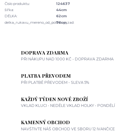
Číslo produktu:
124637
šířka:
44cm
DÉLKA:
62cm
delka_rukavu_mereno_od_poloviny_zad:
76cm
DOPRAVA ZDARMA
PŘI NÁKUPU NAD 1000 KČ - DOPRAVA ZDARMA
PLATBA PŘEVODEM
PŘI PLATBĚ PŘEVODEM - SLEVA 5%
KAŽDÝ TÝDEN NOVÉ ZBOŽÍ
VKLAD KLUCI - NEDĚLE VKLAD HOLKY - PONDĚLÍ
KAMENNÝ OBCHOD
NAVŠTIVTE NÁŠ OBCHOD VE SBORU 12 IVANČICE