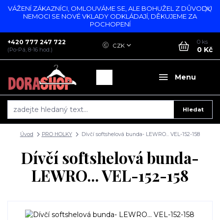
VÁŽENÍ ZÁKAZNÍCI, OMLOUVÁME SE, ALE BOHUŽEL Z DŮVODU
NEMOCI SE NOVÉ VKLADY ODKLÁDAJÍ, DĚKUJEME ZA
POCHOPENÍ
+420 777 247 722
0
ks
CZK
0 Kč
(Po-Pá, 8-16 hod.)
Menu
Hledat
Úvod
PRO HOLKY
Dívčí softshelová bunda- LEWRO... VEL-152-158
Dívčí softshelová bunda-
LEWRO... VEL-152-158