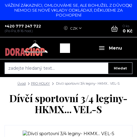
VÁŽENÍ ZÁKAZNÍCI, OMLOUVÁME SE, ALE BOHUŽEL Z DŮVODU
NEMOCI SE NOVÉ VKLADY ODKLÁDAJÍ, DĚKUJEME ZA
POCHOPENÍ
+420 777 247 722
0
ks
CZK
0 Kč
(Po-Pá, 8-16 hod.)
Menu
Hledat
Úvod
PRO HOLKY
Dívčí sportovní 3/4 leginy- HKMX... VEL-S
Dívčí sportovní 3/4 leginy-
HKMX... VEL-S