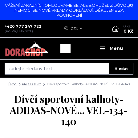
VÁŽENÍ ZÁKAZNÍCI, OMLOUVÁME SE, ALE BOHUŽEL Z DŮVODU
NEMOCI SE NOVÉ VKLADY ODKLÁDAJÍ, DĚKUJEME ZA
POCHOPENÍ
+420 777 247 722
0
ks
CZK
0 Kč
(Po-Pá, 8-16 hod.)
Menu
Hledat
Úvod
PRO HOLKY
Dívčí sportovní kalhoty- ADIDAS-NOVÉ... VEL-134-140
Dívčí sportovní kalhoty-
ADIDAS-NOVÉ... VEL-134-
140