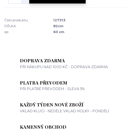
Číslo produktu:
127313
DÉLKA:
82cm
op:
60 cm
DOPRAVA ZDARMA
PŘI NÁKUPU NAD 1000 KČ - DOPRAVA ZDARMA
PLATBA PŘEVODEM
PŘI PLATBĚ PŘEVODEM - SLEVA 5%
KAŽDÝ TÝDEN NOVÉ ZBOŽÍ
VKLAD KLUCI - NEDĚLE VKLAD HOLKY - PONDĚLÍ
KAMENNÝ OBCHOD