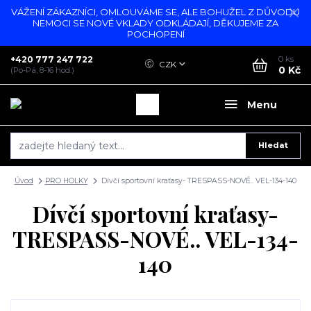
VÁŽENÍ ZÁKAZNÍCI, OMLOUVÁME SE, ALE BOHUŽEL Z DŮVODU
NEMOCI SE NOVÉ VKLADY ODKLÁDAJÍ, DĚKUJEME ZA
POCHOPENÍ
+420 777 247 722
0
ks
CZK
0 Kč
(Po-Pá, 8-16 hod.)
Menu
Hledat
Úvod
PRO HOLKY
Dívčí sportovní kraťasy- TRESPASS-NOVÉ.. VEL-134-140
Dívčí sportovní kraťasy-
TRESPASS-NOVÉ.. VEL-134-
140