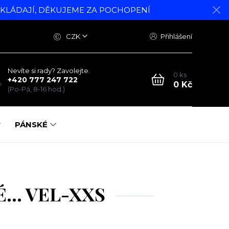
DKLÁDAJÍ, DĚKUJEME ZA POCHOPENÍ
CZK
Přihlášení
Nevíte si rady? Zavolejte.
0
ks
+420 777 247 722
0 Kč
(Po-Pá, 8-16 hod.)
PÁNSKÉ
É... VEL-XXS