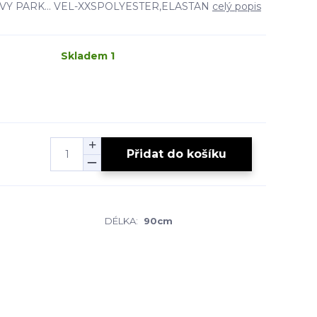
y- IVY PARK... VEL-XXSPOLYESTER,ELASTAN
celý popis
Skladem 1
Přidat do košíku
DÉLKA:
90cm