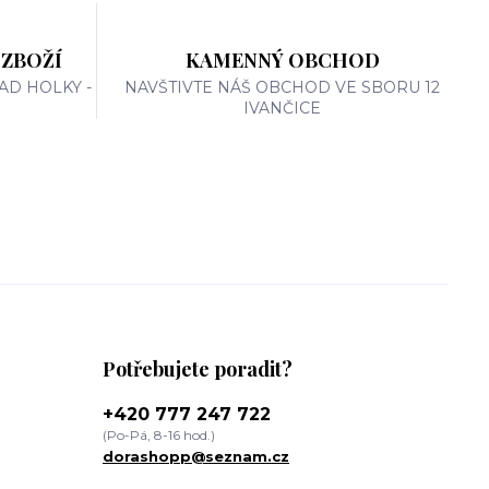
 ZBOŽÍ
KAMENNÝ OBCHOD
AD HOLKY -
NAVŠTIVTE NÁŠ OBCHOD VE SBORU 12
IVANČICE
Potřebujete poradit?
+420 777 247 722
(Po-Pá, 8-16 hod.)
dorashopp@seznam.cz