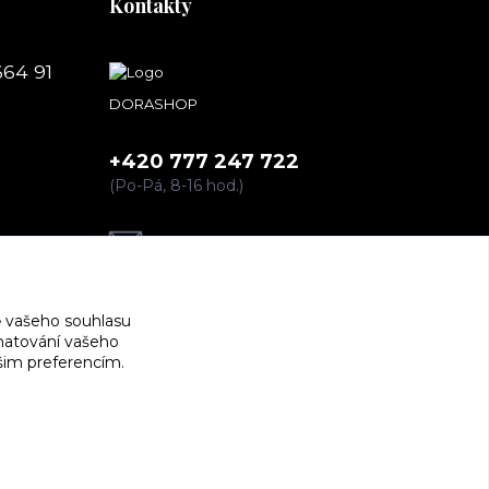
Kontakty
664 91
DORASHOP
+420 777 247 722
(Po-Pá, 8-16 hod.)
dorashopp@seznam.cz
 vašeho souhlasu
amatování vašeho
ašim preferencím.