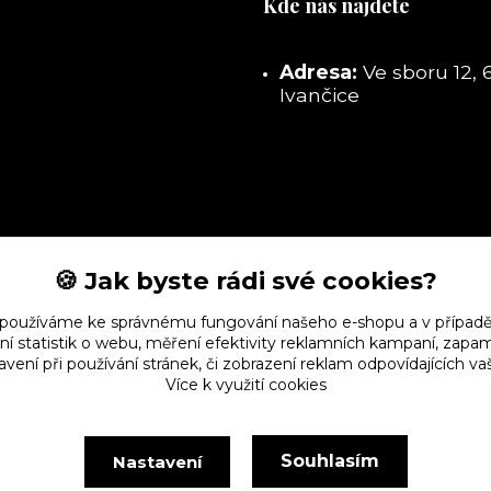
Kde nás najdete
Adresa:
Ve sboru 12, 
Ivančice
🍪 Jak byste rádi své cookies?
 používáme ke správnému fungování našeho e-shopu a v případě
ní statistik o webu, měření efektivity reklamních kampaní, zap
vení při používání stránek, či zobrazení reklam odpovídajících v
Více k využití cookies
Souhlasím
Nastavení