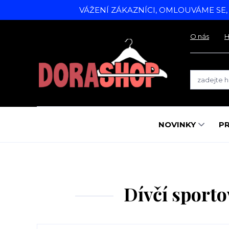
VÁŽENÍ ZÁKAZNÍCI, OMLOUVÁME SE
O nás
H
NOVINKY
P
Dívčí sport