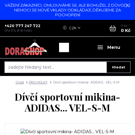
VÁŽENÍ ZÁKAZNÍCI, OMLOUVÁME SE, ALE BOHUŽEL Z DŮVODU
NEMOCI SE NOVÉ VKLADY ODKLÁDAJÍ, DĚKUJEME ZA
POCHOPENÍ
+420 777 247 722
0
ks
CZK
0 Kč
(Po-Pá, 8-16 hod.)
Menu
Hledat
Úvod
PRO HOLKY
Dívčí sportovní mikina- ADIDAS... VEL-S-M
Dívčí sportovní mikina-
ADIDAS... VEL-S-M