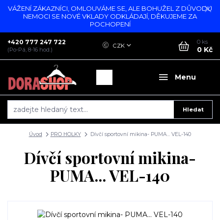
VÁŽENÍ ZÁKAZNÍCI, OMLOUVÁME SE, ALE BOHUŽEL Z DŮVODU
NEMOCI SE NOVÉ VKLADY ODKLÁDAJÍ, DĚKUJEME ZA
POCHOPENÍ
+420 777 247 722
0
ks
CZK
0 Kč
(Po-Pá, 8-16 hod.)
Menu
Hledat
Úvod
PRO HOLKY
Dívčí sportovní mikina- PUMA... VEL-140
Dívčí sportovní mikina-
PUMA... VEL-140