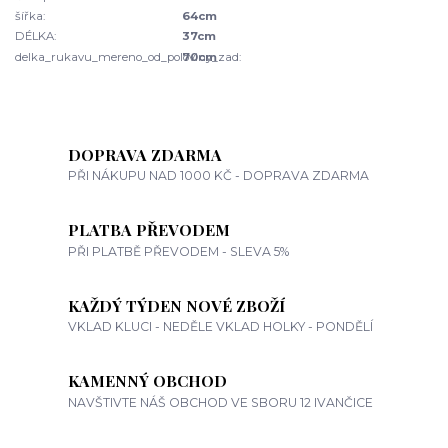
šířka:
64cm
DÉLKA:
37cm
delka_rukavu_mereno_od_poloviny_zad:
70cm
DOPRAVA ZDARMA
PŘI NÁKUPU NAD 1000 KČ - DOPRAVA ZDARMA
PLATBA PŘEVODEM
PŘI PLATBĚ PŘEVODEM - SLEVA 5%
KAŽDÝ TÝDEN NOVÉ ZBOŽÍ
VKLAD KLUCI - NEDĚLE VKLAD HOLKY - PONDĚLÍ
KAMENNÝ OBCHOD
NAVŠTIVTE NÁŠ OBCHOD VE SBORU 12 IVANČICE