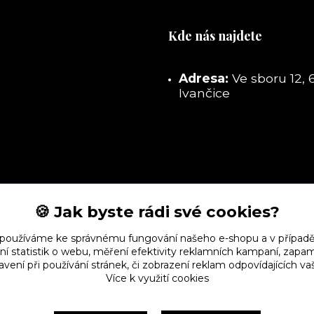
Kde nás najdete
Adresa:
Ve sboru 12, 
Ivančice
🍪 Jak byste rádi své cookies?
 používáme ke správnému fungování našeho e-shopu a v případě
ní statistik o webu, měření efektivity reklamních kampaní, zap
vení při používání stránek, či zobrazení reklam odpovídajících v
Více k využití cookies