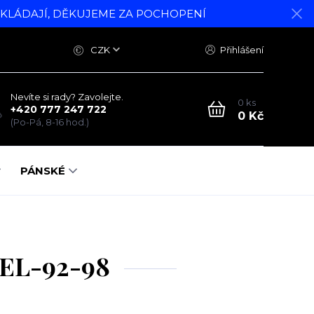
DKLÁDAJÍ, DĚKUJEME ZA POCHOPENÍ
CZK
Přihlášení
Nevíte si rady? Zavolejte.
0
ks
+420 777 247 722
0 Kč
(Po-Pá, 8-16 hod.)
PÁNSKÉ
 VEL-92-98