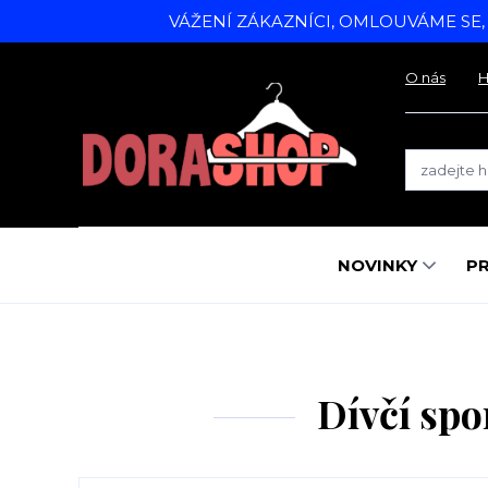
VÁŽENÍ ZÁKAZNÍCI, OMLOUVÁME SE
O nás
H
NOVINKY
P
Dívčí spo