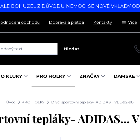
, ALE BOHUŽEL Z DŮVODU NEMOCI SE NOVÉ VKLADY O
odnocení obchodu
Doprava a platba
Kontakty
Více
Hledat
RO KLUKY
PRO HOLKY
ZNAČKY
DÁMSKÉ
Úvod
PRO HOLKY
Dívčí sportovní tepláky- ADIDAS... VEL-92-98
rtovní tepláky- ADIDAS...