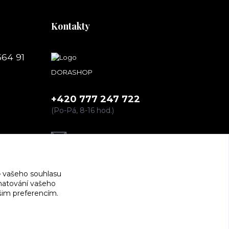
Kontakty
664 91
DORASHOP
+420 777 247 722
(Po-Pá, 8-16 hod.)
dorashopp@seznam.cz
 vašeho souhlasu
amatování vašeho
ašim preferencím.