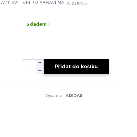
ky- ADIDAS... VEL-92-98BAVLNA
celý popis
Skladem 1
Přidat do košíku
Výrobce:
ADIDAS