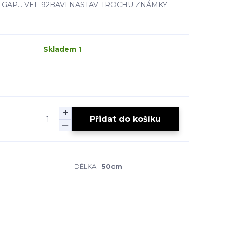
áky- GAP... VEL-92BAVLNASTAV-TROCHU ZNÁMKY
Skladem 1
Přidat do košíku
DÉLKA:
50cm