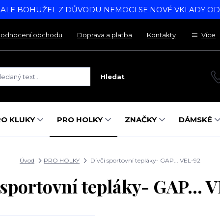
, ALE BOHUŽEL Z DŮVODU NEMOCI SE NOVÉ VKLADY O
odnocení obchodu
Doprava a platba
Kontakty
Více
Hledat
RO KLUKY
PRO HOLKY
ZNAČKY
DÁMSKÉ
Úvod
PRO HOLKY
Dívčí sportovní tepláky- GAP... VEL-92
 sportovní tepláky- GAP... 