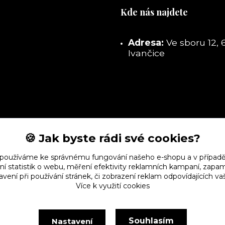
Kde nás najdete
Adresa:
Ve sboru 12, 
Ivančice
🍪 Jak byste rádi své cookies?
 používáme ke správnému fungování našeho e-shopu a v případě
ní statistik o webu, měření efektivity reklamních kampaní, zap
vení při používání stránek, či zobrazení reklam odpovídajících v
Více k využití cookies
Souhlasím
Nastavení