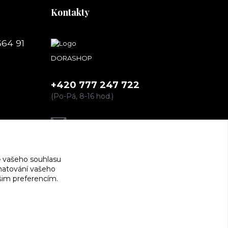
Kontakty
664 91
DORASHOP
+420 777 247 722
(Po-Pá, 8-16 hod.)
dorashopp@seznam.cz
 vašeho souhlasu
amatování vašeho
ašim preferencím.