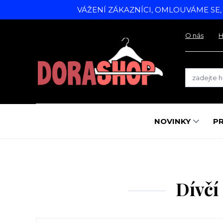
VÁŽENÍ ZÁKAZNÍCI, OMLOUVÁME SE
O nás
H
NOVINKY
P
Dívčí