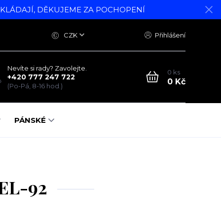
DKLÁDAJÍ, DĚKUJEME ZA POCHOPENÍ
CZK
Přihlášení
Nevíte si rady? Zavolejte.
0
ks
+420 777 247 722
0 Kč
(Po-Pá, 8-16 hod.)
PÁNSKÉ
VEL-92