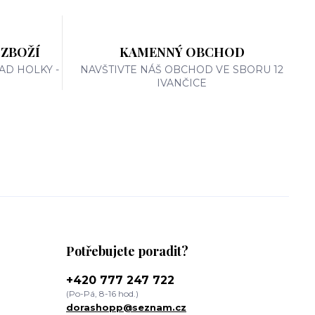
 ZBOŽÍ
KAMENNÝ OBCHOD
AD HOLKY -
NAVŠTIVTE NÁŠ OBCHOD VE SBORU 12
IVANČICE
Potřebujete poradit?
+420 777 247 722
(Po-Pá, 8-16 hod.)
dorashopp@seznam.cz