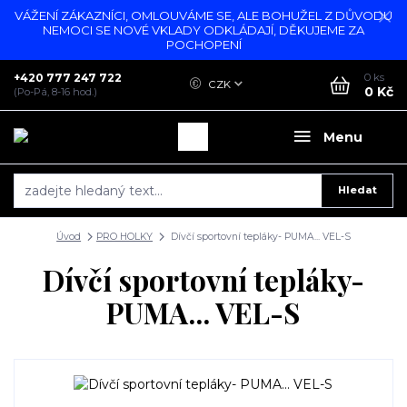
VÁŽENÍ ZÁKAZNÍCI, OMLOUVÁME SE, ALE BOHUŽEL Z DŮVODU
NEMOCI SE NOVÉ VKLADY ODKLÁDAJÍ, DĚKUJEME ZA
POCHOPENÍ
+420 777 247 722
0
ks
CZK
0 Kč
(Po-Pá, 8-16 hod.)
Menu
Hledat
Úvod
PRO HOLKY
Dívčí sportovní tepláky- PUMA... VEL-S
Dívčí sportovní tepláky-
PUMA... VEL-S