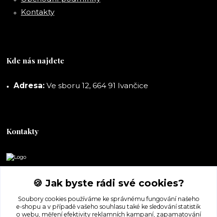
Kontakty
Kde nás najdete
Adresa:
Ve sboru 12, 664 91 Ivančice
Kontakty
DORASHOP
🍪 Jak byste rádi své cookies?
+420 777 247 722
Soubory cookies používáme ke správnému fungování našeho
(Po-Pá, 8-16 hod.)
e-shopu a v případě vašeho souhlasu také ke sledování statistik
o webu, měření efektivity reklamních kampaní, zapamatování