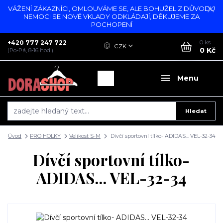
VÁŽENÍ ZÁKAZNÍCI, OMLOUVÁME SE, ALE BOHUŽEL Z DŮVODU
NEMOCI SE NOVÉ VKLADY ODKLÁDAJÍ, DĚKUJEME ZA
POCHOPENÍ
+420 777 247 722
0
ks
CZK
0 Kč
(Po-Pá, 8-16 hod.)
Menu
Hledat
Úvod
PRO HOLKY
Velikost S-M
Dívčí sportovní tílko- ADIDAS... VEL-32-34
Dívčí sportovní tílko-
ADIDAS... VEL-32-34