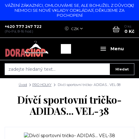
VÁŽENÍ ZÁKAZNÍCI, OMLOUVÁME SE, ALE BOHUŽEL Z DŮVODU
NEMOCI SE NOVÉ VKLADY ODKLÁDAJÍ, DĚKUJEME ZA
POCHOPENÍ
+420 777 247 722
0
ks
CZK
0 Kč
(Po-Pá, 8-16 hod.)
Menu
Hledat
Úvod
PRO HOLKY
Dívčí sportovní tričko- ADIDAS... VEL-38
Dívčí sportovní tričko-
ADIDAS... VEL-38