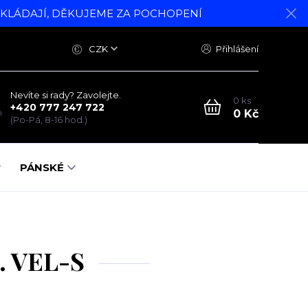
DKLÁDAJÍ, DĚKUJEME ZA POCHOPENÍ
CZK
Přihlášení
Nevíte si rady? Zavolejte.
0
ks
+420 777 247 722
0 Kč
(Po-Pá, 8-16 hod.)
PÁNSKÉ
.. VEL-S