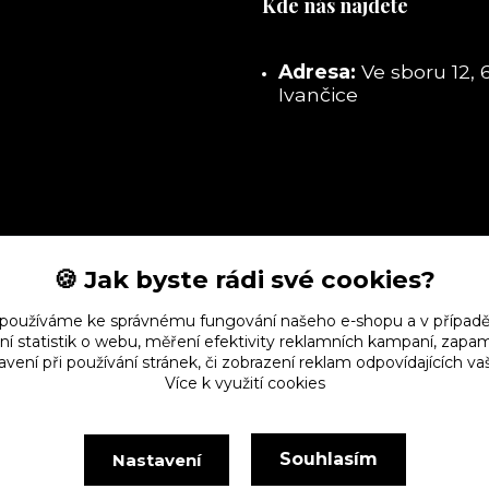
Kde nás najdete
Adresa:
Ve sboru 12, 
Ivančice
🍪 Jak byste rádi své cookies?
 používáme ke správnému fungování našeho e-shopu a v případě
ní statistik o webu, měření efektivity reklamních kampaní, zap
vení při používání stránek, či zobrazení reklam odpovídajících v
Více k využití cookies
Souhlasím
Nastavení