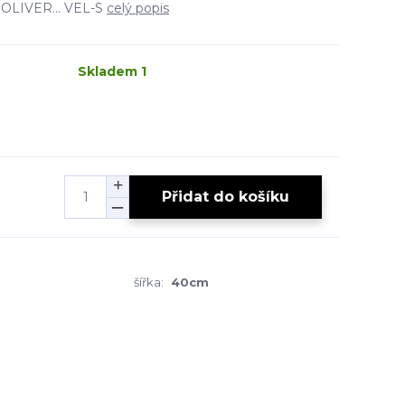
 s.OLIVER... VEL-S
celý popis
Skladem 1
Přidat do košíku
šířka:
40cm