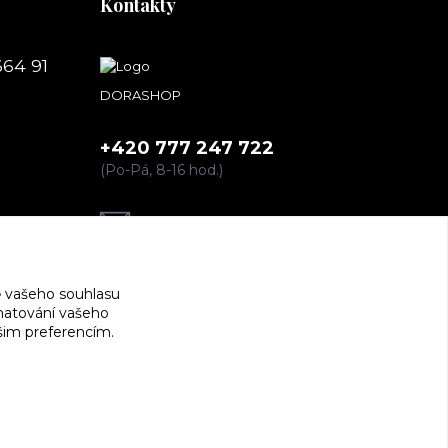
Kontakty
664 91
DORASHOP
+420 777 247 722
(Po-Pá, 8-16 hod.)
dorashopp@seznam.cz
 vašeho souhlasu
amatování vašeho
ašim preferencím.