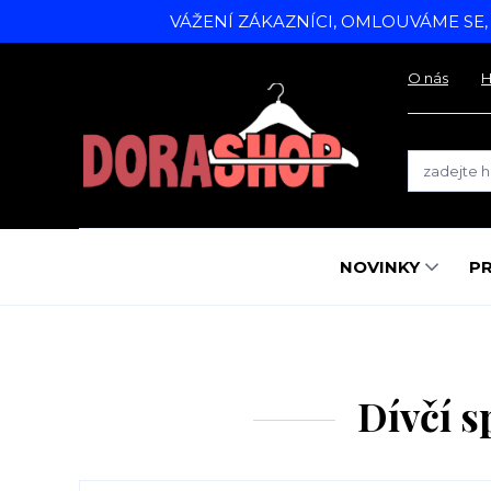
VÁŽENÍ ZÁKAZNÍCI, OMLOUVÁME SE
O nás
H
NOVINKY
P
Dívčí s