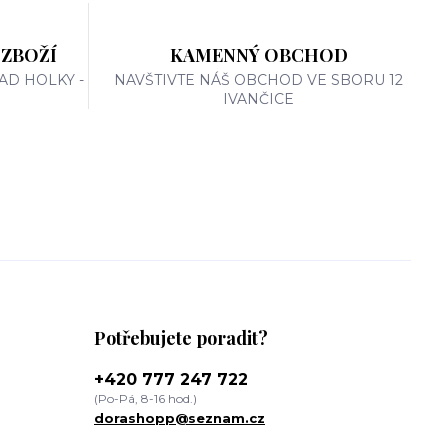
 ZBOŽÍ
KAMENNÝ OBCHOD
AD HOLKY -
NAVŠTIVTE NÁŠ OBCHOD VE SBORU 12
IVANČICE
Potřebujete poradit?
+420 777 247 722
(Po-Pá, 8-16 hod.)
dorashopp@seznam.cz