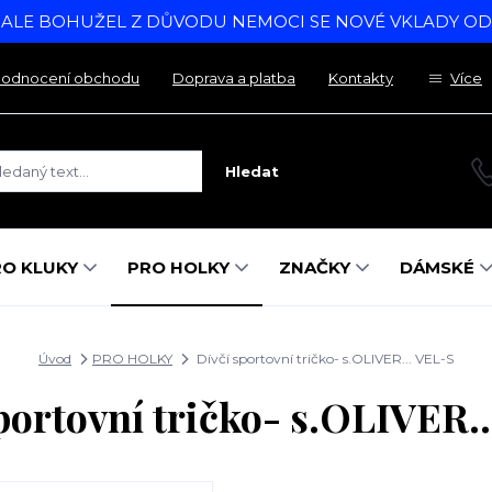
, ALE BOHUŽEL Z DŮVODU NEMOCI SE NOVÉ VKLADY O
odnocení obchodu
Doprava a platba
Kontakty
Více
Hledat
RO KLUKY
PRO HOLKY
ZNAČKY
DÁMSKÉ
Úvod
PRO HOLKY
Dívčí sportovní tričko- s.OLIVER... VEL-S
portovní tričko- s.OLIVER.