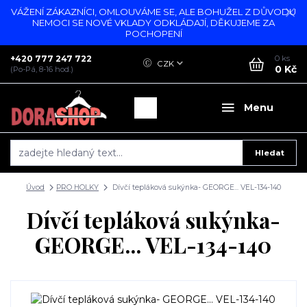
VÁŽENÍ ZÁKAZNÍCI, OMLOUVÁME SE, ALE BOHUŽEL Z DŮVODU
NEMOCI SE NOVÉ VKLADY ODKLÁDAJÍ, DĚKUJEME ZA
POCHOPENÍ
+420 777 247 722
0
ks
CZK
0 Kč
(Po-Pá, 8-16 hod.)
Menu
Hledat
Úvod
PRO HOLKY
Dívčí tepláková sukýnka- GEORGE... VEL-134-140
Dívčí tepláková sukýnka-
GEORGE... VEL-134-140