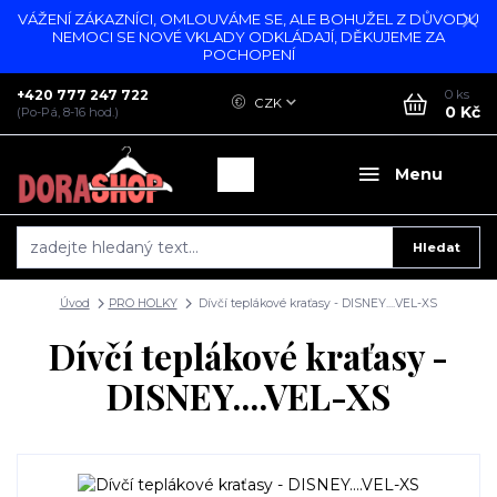
VÁŽENÍ ZÁKAZNÍCI, OMLOUVÁME SE, ALE BOHUŽEL Z DŮVODU
NEMOCI SE NOVÉ VKLADY ODKLÁDAJÍ, DĚKUJEME ZA
POCHOPENÍ
+420 777 247 722
0
ks
CZK
0 Kč
(Po-Pá, 8-16 hod.)
Menu
Hledat
Úvod
PRO HOLKY
Dívčí teplákové kraťasy - DISNEY....VEL-XS
Dívčí teplákové kraťasy -
DISNEY....VEL-XS