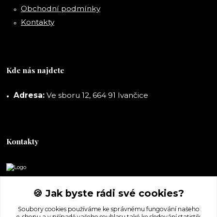
Obchodní podmínky
Kontakty
Kde nás najdete
Adresa:
Ve sboru 12, 664 91 Ivančice
Kontakty
DORASHOP
🍪 Jak byste rádi své cookies?
+420 777 247 722
Soubory cookies používáme ke správnému fungování našeho
(Po-Pá, 8-16 hod.)
e-shopu a v případě vašeho souhlasu také ke sledování statistik