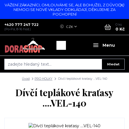
VÁŽENÍ ZÁKAZNÍCI, OMLOUVÁME SE, ALE BOHUŽEL Z DŮVODU
NEMOCI SE NOVÉ VKLADY ODKLÁDAJÍ, DĚKUJEME ZA
POCHOPENÍ
+420 777 247 722
0
ks
CZK
0 Kč
(Po-Pá, 8-16 hod.)
Menu
Hledat
Úvod
PRO HOLKY
Dívčí teplákové kraťasy ....VEL-140
Dívčí teplákové kraťasy
....VEL-140