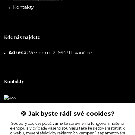
Kontakty
Kde nás najdete
Adresa:
Ve sboru 12, 664 91 Ivančice
Kontakty
DORASHOP
🍪 Jak byste rádi své cookies?
+420 777 247 722
Soubory cookies používáme ke správnému fungování našeho
(Po-Pá, 8-16 hod.)
e-shopu a v případě vašeho souhlasu také ke sledování statistik
o webu, měření efektivity reklamních kampaní, zapamatování