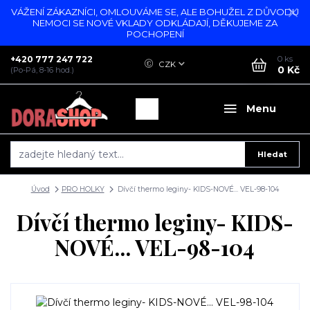
VÁŽENÍ ZÁKAZNÍCI, OMLOUVÁME SE, ALE BOHUŽEL Z DŮVODU
NEMOCI SE NOVÉ VKLADY ODKLÁDAJÍ, DĚKUJEME ZA
POCHOPENÍ
+420 777 247 722
0
ks
CZK
0 Kč
(Po-Pá, 8-16 hod.)
Menu
Hledat
Úvod
PRO HOLKY
Dívčí thermo leginy- KIDS-NOVÉ... VEL-98-104
Dívčí thermo leginy- KIDS-
NOVÉ... VEL-98-104