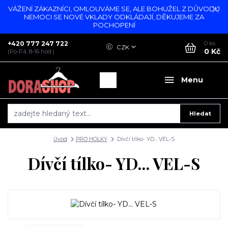
VÁŽENÍ ZÁKAZNÍCI, OMLOUVÁME SE, ALE BOHUŽEL Z DŮVODU
NEMOCI SE NOVÉ VKLADY ODKLÁDAJÍ, DĚKUJEME ZA
POCHOPENÍ
+420 777 247 722
0
ks
CZK
0 Kč
(Po-Pá, 8-16 hod.)
Menu
Hledat
Úvod
PRO HOLKY
Dívčí tílko- YD... VEL-S
Dívčí tílko- YD... VEL-S