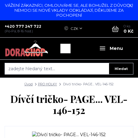
VÁŽENÍ ZÁKAZNÍCI, OMLOUVÁME SE, ALE BOHUŽEL Z DŮVODU
NEMOCI SE NOVÉ VKLADY ODKLÁDAJÍ, DĚKUJEME ZA
POCHOPENÍ
+420 777 247 722
0
ks
CZK
0 Kč
(Po-Pá, 8-16 hod.)
Menu
Hledat
Úvod
PRO HOLKY
Dívčí tričko- PAGE... VEL-146-152
Dívčí tričko- PAGE... VEL-
146-152