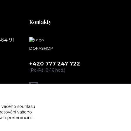
Kontakty
664 91
DORASHOP
+420 777 247 722
(Po-Pá, 8-16 hod.)
dorashopp@seznam.cz
 vašeho souhlasu
amatování vašeho
ašim preferencím.