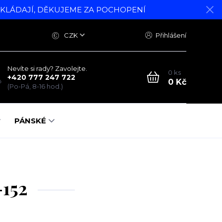
DKLÁDAJÍ, DĚKUJEME ZA POCHOPENÍ
CZK
Přihlášení
Nevíte si rady? Zavolejte.
0
ks
+420 777 247 722
0 Kč
(Po-Pá, 8-16 hod.)
PÁNSKÉ
-152