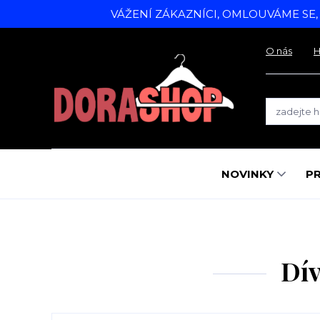
VÁŽENÍ ZÁKAZNÍCI, OMLOUVÁME SE
O nás
H
NOVINKY
P
Dív