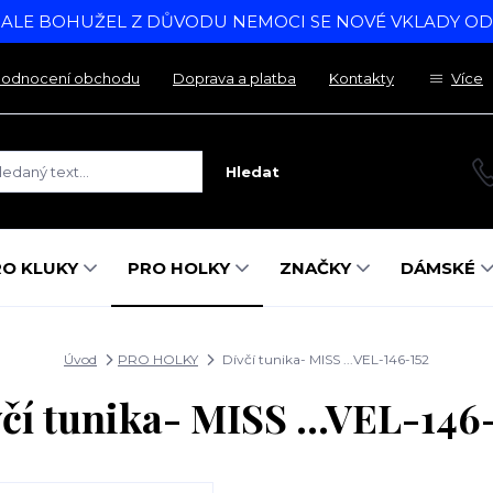
, ALE BOHUŽEL Z DŮVODU NEMOCI SE NOVÉ VKLADY O
odnocení obchodu
Doprava a platba
Kontakty
Více
Hledat
RO KLUKY
PRO HOLKY
ZNAČKY
DÁMSKÉ
Úvod
PRO HOLKY
Dívčí tunika- MISS ...VEL-146-152
čí tunika- MISS ...VEL-146