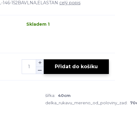
.VEL-146-152BAVLNA,ELASTAN
celý popis
Skladem 1
Přidat do košíku
šířka:
40cm
delka_rukavu_mereno_od_poloviny_zad:
70