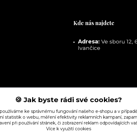
Kde nás najdete
Adresa:
Ve sboru 12, 
Ivančice
🍪 Jak byste rádi své cookies?
 používáme ke správnému fungování našeho e-shopu a v případě
ní statistik o webu, měření efektivity reklamních kampaní, zap
vení při používání stránek, či zobrazení reklam odpovídajících v
Více k využití cookies