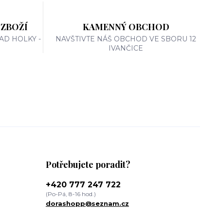
 ZBOŽÍ
KAMENNÝ OBCHOD
AD HOLKY -
NAVŠTIVTE NÁŠ OBCHOD VE SBORU 12
IVANČICE
Potřebujete poradit?
+420 777 247 722
(Po-Pá, 8-16 hod.)
dorashopp@seznam.cz