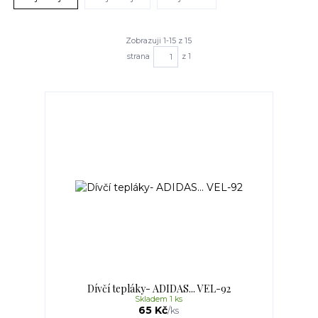
Zobrazuji 1-15 z 15
strana
z 1
Dívčí tepláky- ADIDAS... VEL-92
Skladem 1 ks
65 Kč
/
ks