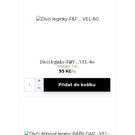
Dívčí leginky-F&F ... VEL-80
Skladem 1 ks
95 Kč
/
ks
Přidat do košíku