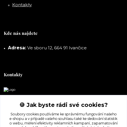
Kontakty
Kde nás najdete
Adresa:
Ve sboru 12, 664 91 Ivančice
Kontakty
DORASHOP
🍪 Jak byste rádi své cookies?
+420 777 247 722
Soubory cookies používáme ke správnému fungování našeho
(Po-Pá, 8-16 hod.)
e-shopu a v případě vašeho souhlasu také ke sledování statistik
o webu, měření efektivity reklamních kampaní, zapamatování