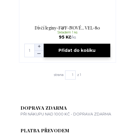
Dívčí leginy-F&F-NOVÉ... VEL-80
Skladem 1 ks
95 Kč
/
ks
Přidat do košíku
strana
z 1
DOPRAVA ZDARMA
PŘI NÁKUPU NAD 1000 KČ - DOPRAVA ZDARMA
PLATBA PŘEVODEM