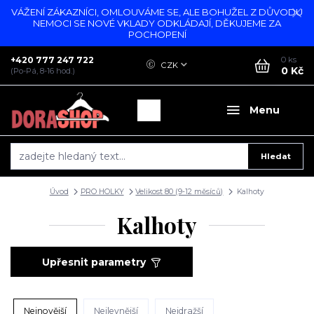
VÁŽENÍ ZÁKAZNÍCI, OMLOUVÁME SE, ALE BOHUŽEL Z DŮVODU
NEMOCI SE NOVÉ VKLADY ODKLÁDAJÍ, DĚKUJEME ZA
POCHOPENÍ
+420 777 247 722
0
ks
CZK
0 Kč
(Po-Pá, 8-16 hod.)
Menu
Hledat
Úvod
PRO HOLKY
Velikost 80 (9-12 měsíců)
Kalhoty
Kalhoty
Upřesnit parametry
Nejnovější
Nejlevnější
Nejdražší