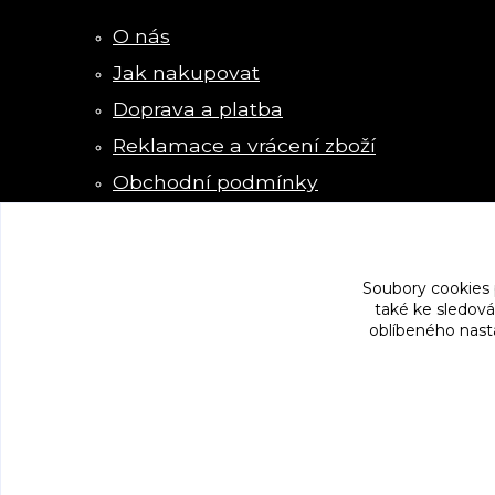
O nás
Jak nakupovat
Doprava a platba
Reklamace a vrácení zboží
Obchodní podmínky
Kontakty
Soubory cookies
také ke sledová
oblíbeného nasta