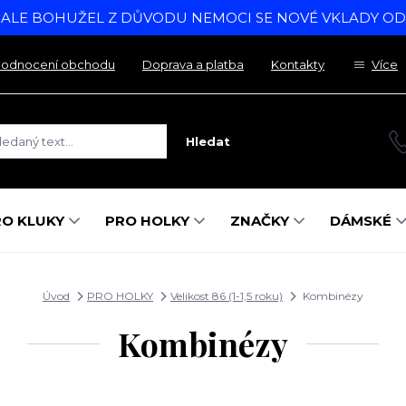
, ALE BOHUŽEL Z DŮVODU NEMOCI SE NOVÉ VKLADY O
odnocení obchodu
Doprava a platba
Kontakty
Více
Hledat
RO KLUKY
PRO HOLKY
ZNAČKY
DÁMSKÉ
Úvod
PRO HOLKY
Velikost 86 (1-1,5 roku)
Kombinézy
Kombinézy