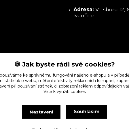
Adresa:
Ve sboru 12, 
Ivančice
🍪 Jak byste rádi své cookies?
 používáme ke správnému fungování našeho e-shopu a v případě
ní statistik o webu, měření efektivity reklamních kampaní, zap
vení při používání stránek, či zobrazení reklam odpovídajících v
Více k využití cookies
Souhlasím
Nastavení
Vytvořeno na
Eshop-rychle.cz