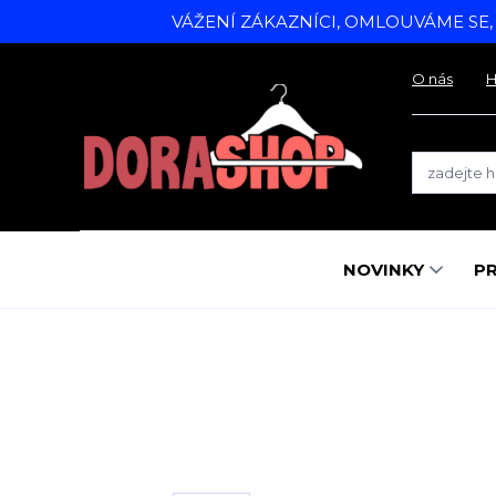
VÁŽENÍ ZÁKAZNÍCI, OMLOUVÁME SE
O nás
H
NOVINKY
P