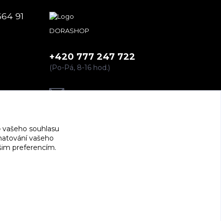
664 91
DORASHOP
+420 777 247 722
(Po-Pá, 8-16 hod.)
dorashopp@seznam.cz
 vašeho souhlasu
amatování vašeho
ašim preferencím.