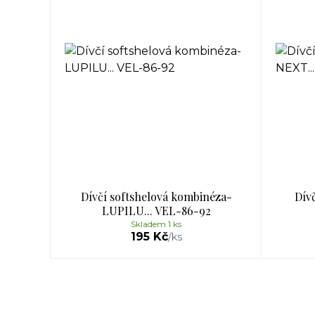
Dívčí softshelová kombinéza-
Dív
LUPILU... VEL-86-92
Skladem 1 ks
195 Kč
/
ks