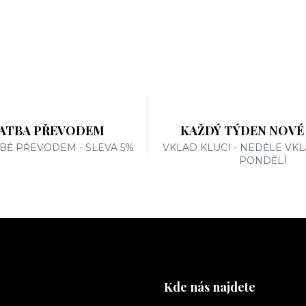
ATBA PŘEVODEM
KAŽDÝ TÝDEN NOVÉ
TBĚ PŘEVODEM - SLEVA 5%
VKLAD KLUCI - NEDĚLE VKL
PONDĚLÍ
Kde nás najdete