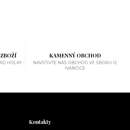
 ZBOŽÍ
KAMENNÝ OBCHOD
AD HOLKY -
NAVŠTIVTE NÁŠ OBCHOD VE SBORU 12
IVANČICE
Kontakty