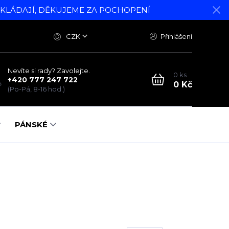
DKLÁDAJÍ, DĚKUJEME ZA POCHOPENÍ
CZK
Přihlášení
Nevíte si rady? Zavolejte.
0
ks
+420 777 247 722
0 Kč
(Po-Pá, 8-16 hod.)
PÁNSKÉ