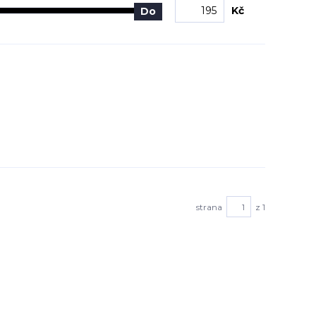
Kč
Do
strana
z 1