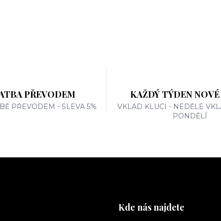
ATBA PŘEVODEM
KAŽDÝ TÝDEN NOVÉ
TBĚ PŘEVODEM - SLEVA 5%
VKLAD KLUCI - NEDĚLE VKL
PONDĚLÍ
Kde nás najdete