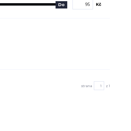
Kč
Do
strana
z 1