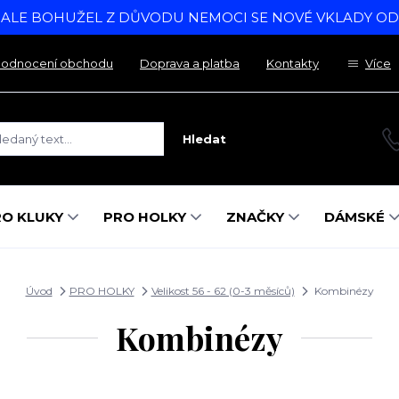
, ALE BOHUŽEL Z DŮVODU NEMOCI SE NOVÉ VKLADY O
odnocení obchodu
Doprava a platba
Kontakty
Více
Hledat
RO KLUKY
PRO HOLKY
ZNAČKY
DÁMSKÉ
Úvod
PRO HOLKY
Velikost 56 - 62 (0-3 měsíců)
Kombinézy
Kombinézy