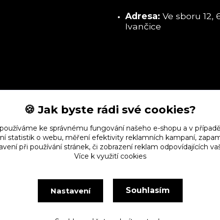
Adresa:
Ve sboru 12, 
Ivančice
🍪 Jak byste rádi své cookies?
 používáme ke správnému fungování našeho e-shopu a v případě
ní statistik o webu, měření efektivity reklamních kampaní, zap
vení při používání stránek, či zobrazení reklam odpovídajících v
Více k využití cookies
Souhlasím
Nastavení
Vytvořeno na
Eshop-rychle.cz