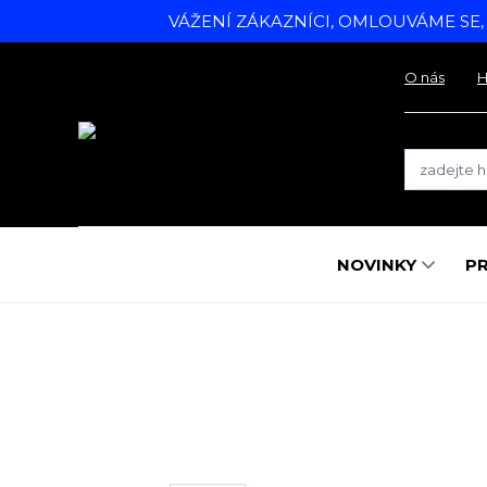
VÁŽENÍ ZÁKAZNÍCI, OMLOUVÁME SE
O nás
H
NOVINKY
P