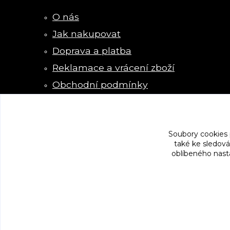
O nás
Jak nakupovat
Doprava a platba
Reklamace a vrácení zboží
Obchodní podmínky
Kontakty
Soubory cookies
také ke sledová
oblíbeného nasta