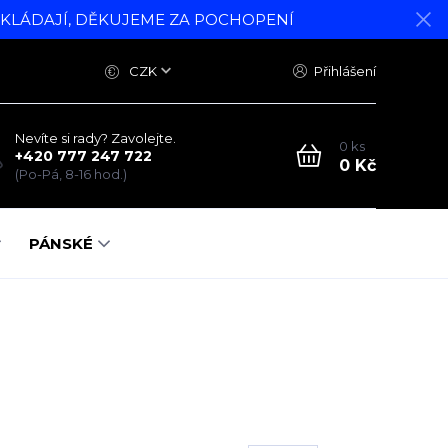
DKLÁDAJÍ, DĚKUJEME ZA POCHOPENÍ
CZK
Přihlášení
Nevíte si rady? Zavolejte.
0
ks
+420 777 247 722
0 Kč
(Po-Pá, 8-16 hod.)
PÁNSKÉ