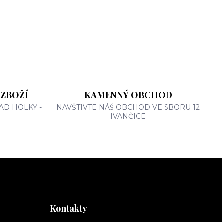
 ZBOŽÍ
KAMENNÝ OBCHOD
AD HOLKY -
NAVŠTIVTE NÁŠ OBCHOD VE SBORU 12
IVANČICE
Kontakty