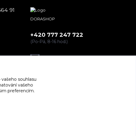
664 91
DORASHOP
+420 777 247 722
(Po-Pá, 8-16 hod.)
dorashopp@seznam.cz
 vašeho souhlasu
amatování vašeho
ašim preferencím.