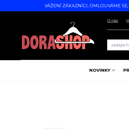
VÁŽENÍ ZÁKAZNÍCI, OMLOUVÁME SE
O nás
H
NOVINKY
P