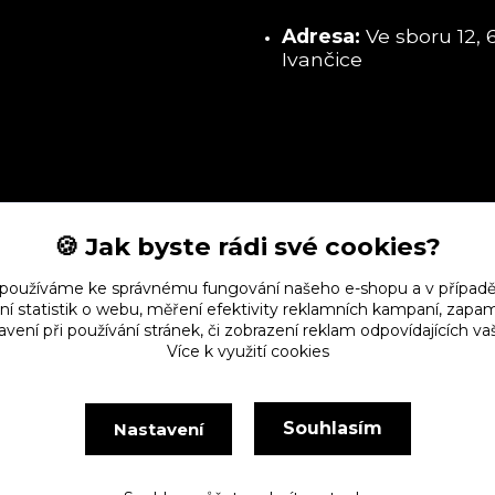
Adresa:
Ve sboru 12, 
Ivančice
🍪 Jak byste rádi své cookies?
 používáme ke správnému fungování našeho e-shopu a v případě
ní statistik o webu, měření efektivity reklamních kampaní, zap
vení při používání stránek, či zobrazení reklam odpovídajících v
Více k využití cookies
Souhlasím
Nastavení
Vytvořeno na
Eshop-rychle.cz