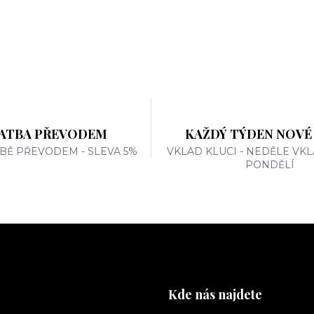
ATBA PŘEVODEM
KAŽDÝ TÝDEN NOVÉ
TBĚ PŘEVODEM - SLEVA 5%
VKLAD KLUCI - NEDĚLE VKL
PONDĚLÍ
Kde nás najdete