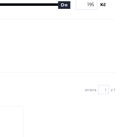
Kč
Do
strana
z 1