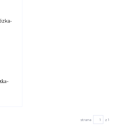
zka-
strana
z 1