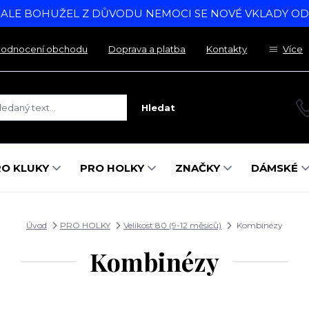
, ALE BOHUŽEL Z DŮVODU NEMOCI SE NOVÉ VKLADY O
odnocení obchodu
Doprava a platba
Kontakty
Více
Hledat
RO KLUKY
PRO HOLKY
ZNAČKY
DÁMSKÉ
Úvod
PRO HOLKY
Velikost 80 (9-12 měsíců)
Kombinézy
Kombinézy