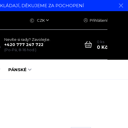
DKLÁDAJÍ, DĚKUJEME ZA POCHOPENÍ
CZK
Přihlášení
Nevíte si rady? Zavolejte.
0
ks
+420 777 247 722
0 Kč
(Po-Pá, 8-16 hod.)
PÁNSKÉ