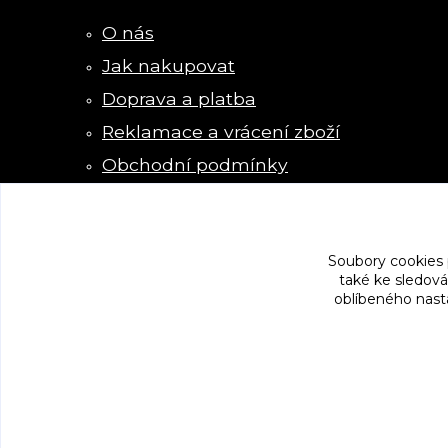
O nás
Jak nakupovat
Doprava a platba
Reklamace a vrácení zboží
Obchodní podmínky
Kontakty
Soubory cookies
také ke sledová
oblíbeného nasta