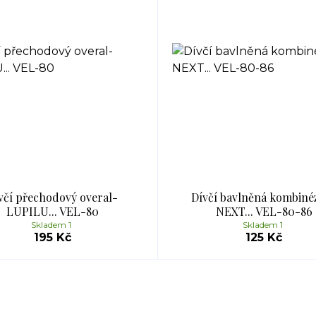
včí přechodový overal-
Dívčí bavlněná kombiné
LUPILU... VEL-80
NEXT... VEL-80-86
Skladem 1
Skladem 1
195 Kč
125 Kč