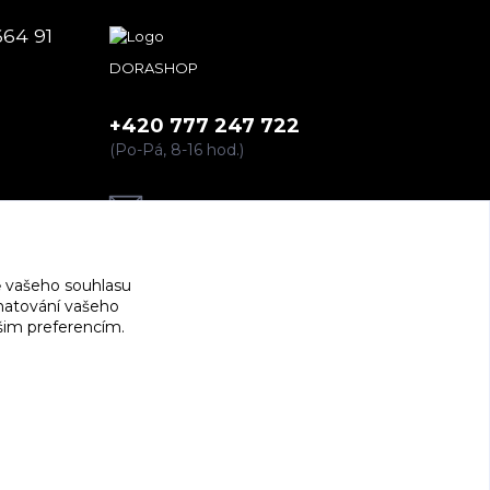
664 91
DORASHOP
+420 777 247 722
(Po-Pá, 8-16 hod.)
dorashopp@seznam.cz
 vašeho souhlasu
amatování vašeho
ašim preferencím.