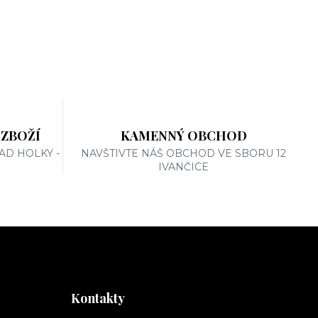
 ZBOŽÍ
KAMENNÝ OBCHOD
AD HOLKY -
NAVŠTIVTE NÁŠ OBCHOD VE SBORU 12
IVANČICE
Kontakty