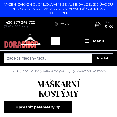
VÁŽENÍ ZÁKAZNÍCI, OMLOUVÁME SE, ALE BOHUŽEL Z DŮVODU
NEMOCI SE NOVÉ VKLADY ODKLÁDAJÍ, DĚKUJEME ZA
POCHOPENÍ
+420 777 247 722
0
ks
CZK
0 Kč
(Po-Pá, 8-16 hod.)
Menu
Hledat
Úvod
PRO HOLKY
Velikost 104 (3-4 roky)
MAŠKARNÍ KOSTÝMY
MAŠKARNÍ
KOSTÝMY
Upřesnit parametry