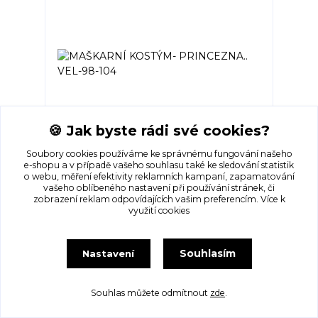
🍪 Jak byste rádi své cookies?
Soubory cookies používáme ke správnému fungování našeho
MAŠKARNÍ KOSTÝM- PRINCEZNA.. VEL-
e-shopu a v případě vašeho souhlasu také ke sledování statistik
98-104
o webu, měření efektivity reklamních kampaní, zapamatování
vašeho oblíbeného nastavení při používání stránek, či
Skladem 1
255 Kč
zobrazení reklam odpovídajících vašim preferencím.
Více k
využití cookies
Přidat do košíku
Souhlasím
Nastavení
strana
z 1
Souhlas můžete odmítnout
zde
.