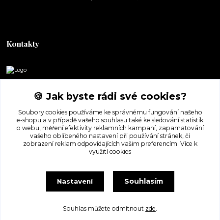
Kontakty
DORASHOP
🍪 Jak byste rádi své cookies?
+420 777 247 722
Soubory cookies používáme ke správnému fungování našeho
(Po-Pá, 8-16 hod.)
e-shopu a v případě vašeho souhlasu také ke sledování statistik
o webu, měření efektivity reklamních kampaní, zapamatování
dorashopp@seznam.cz
vašeho oblíbeného nastavení při používání stránek, či
zobrazení reklam odpovídajících vašim preferencím.
Více k
využití cookies
Souhlasím
Nastavení
Souhlas můžete odmítnout
zde
.
Vytvořeno na
Eshop-rychle.cz