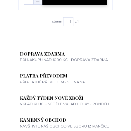
strana
z 1
DOPRAVA ZDARMA
PŘI NÁKUPU NAD 1000 KČ - DOPRAVA ZDARMA
PLATBA PŘEVODEM
PŘI PLATBĚ PŘEVODEM - SLEVA 5%
KAŽDÝ TÝDEN NOVÉ ZBOŽÍ
VKLAD KLUCI - NEDĚLE VKLAD HOLKY - PONDĚLÍ
KAMENNÝ OBCHOD
NAVŠTIVTE NÁŠ OBCHOD VE SBORU 12 IVANČICE