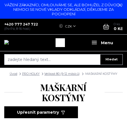
VÁŽENÍ ZÁKAZNÍCI, OMLOUVÁME SE, ALE BOHUŽEL Z DŮVODU
NEMOCI SE NOVÉ VKLADY ODKLÁDAJÍ, DĚKUJEME ZA
POCHOPENÍ
+420 777 247 722
0
ks
CZK
0 Kč
(Po-Pá, 8-16 hod.)
Menu
Hledat
Úvod
PRO HOLKY
Velikost 80 (9-12 měsíců)
MAŠKARNÍ KOSTÝMY
MAŠKARNÍ
KOSTÝMY
Upřesnit parametry