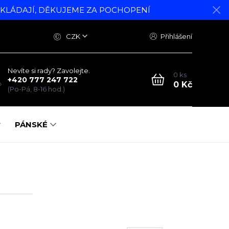
DKLÁDAJÍ, DĚKUJEME ZA POCHOPENÍ
CZK
Přihlášení
Nevíte si rady? Zavolejte.
0
ks
+420 777 247 722
0 Kč
(Po-Pá, 8-16 hod.)
PÁNSKÉ