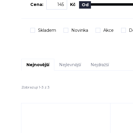
Cena:
Kč
Od
Skladem
Novinka
Akce
D
Nejnovější
Nejlevnější
Nejdražší
Zobrazuji 1-3 z 3