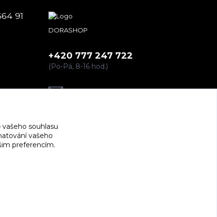
664 91
DORASHOP
+420 777 247 722
(Po-Pá, 8-16 hod.)
dorashopp@seznam.cz
 vašeho souhlasu
amatování vašeho
ašim preferencím.