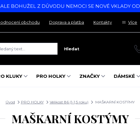
, ALE BOHUŽEL Z DŮVODU NEMOCI SE NOVÉ VKLADY O
odnocení obchodu
Doprava a platba
Kontakty
Více
Hledat
RO KLUKY
PRO HOLKY
ZNAČKY
DÁMSKÉ
Úvod
PRO HOLKY
Velikost 86 (1-1,5 roku)
MAŠKARNÍ KOSTÝMY
MAŠKARNÍ KOSTÝMY