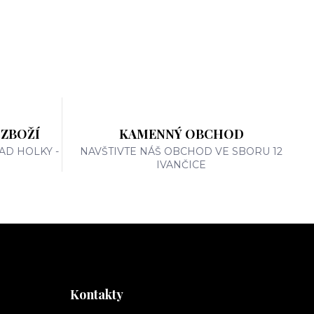
 ZBOŽÍ
KAMENNÝ OBCHOD
AD HOLKY -
NAVŠTIVTE NÁŠ OBCHOD VE SBORU 12
IVANČICE
Kontakty