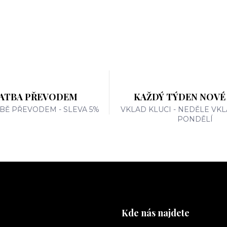
ATBA PŘEVODEM
KAŽDÝ TÝDEN NOVÉ
TBĚ PŘEVODEM - SLEVA 5%
VKLAD KLUCI - NEDĚLE VKL
PONDĚLÍ
Kde nás najdete