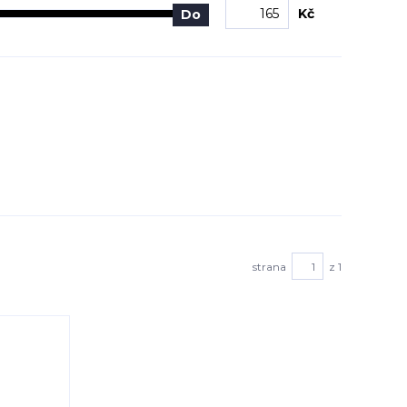
Kč
Do
strana
z 1