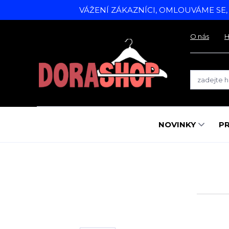
VÁŽENÍ ZÁKAZNÍCI, OMLOUVÁME SE
O nás
H
NOVINKY
P