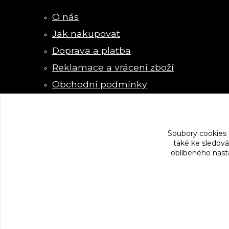
O nás
Jak nakupovat
Doprava a platba
Reklamace a vrácení zboží
Obchodní podmínky
Kontakty
Soubory cookies
také ke sledová
oblíbeného nasta