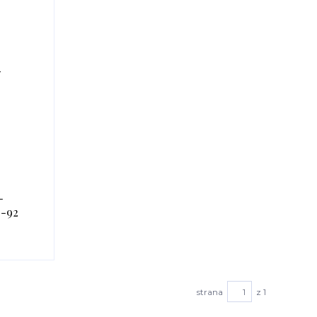
-
-92
strana
z 1