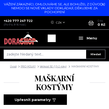
VÁŽENÍ ZÁKAZNÍCI, OMLOUVÁME SE, ALE BOHUŽEL Z DŮVODU
NEMOCI SE NOVÉ VKLADY ODKLÁDAJÍ, DĚKUJEME ZA
POCHOPENÍ
+420 777 247 722
0
ks
CZK
0 Kč
(Po-Pá, 8-16 hod.)
Menu
Hledat
Úvod
PRO HOLKY
Velikost 92 (1,5-2 roky)
MAŠKARNÍ KOSTÝMY
MAŠKARNÍ
KOSTÝMY
Upřesnit parametry