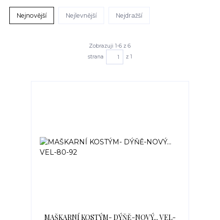
Nejnovější
Nejlevnější
Nejdražší
Zobrazuji 1-6 z 6
strana
z 1
MAŠKARNÍ KOSTÝM- DÝŇĚ-NOVÝ... VEL-