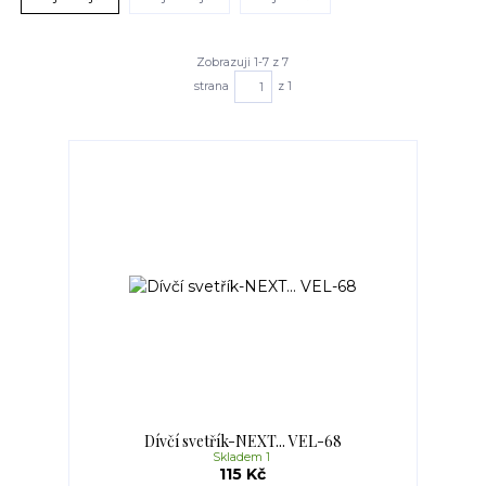
Zobrazuji 1-7 z 7
strana
z 1
Dívčí svetřík-NEXT... VEL-68
Skladem 1
115 Kč