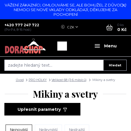
VÁŽENÍ ZÁKAZNÍCI, OMLOUVÁME SE, ALE BOHUŽEL Z DŮVODU
NEMOCI SE NOVÉ VKLADY ODKLÁDAJÍ, DĚKUJEME ZA
POCHOPENÍ
+420 777 247 722
0
ks
CZK
0 Kč
(Po-Pá, 8-16 hod.)
Menu
Hledat
Úvod
PRO HOLKY
Velikost 68 (3-6 měsíců)
Mikiny a svetry
Mikiny a svetry
Upřesnit parametry
Nejnovější
Nejlevnější
Nejdražší