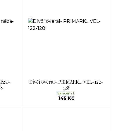
néza-
Dívčí overal- PRIMARK... VEL-122-
28
128
Skladem 1
145 Kč