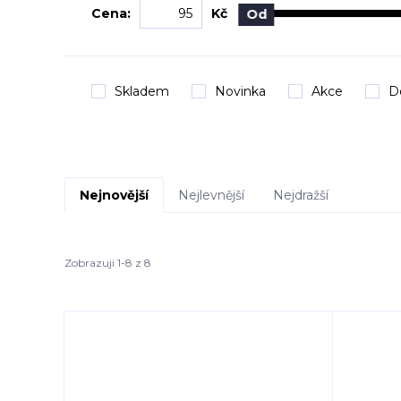
Cena:
Kč
Od
Skladem
Novinka
Akce
D
Nejnovější
Nejlevnější
Nejdražší
Zobrazuji 1-8 z 8