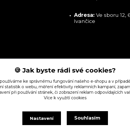
Adresa:
Ve sboru 12, 
Ivančice
🍪 Jak byste rádi své cookies?
 používáme ke správnému fungování našeho e-shopu a v případě
ní statistik o webu, měření efektivity reklamních kampaní, zap
vení při používání stránek, či zobrazení reklam odpovídajících v
Více k využití cookies
Souhlasím
Nastavení