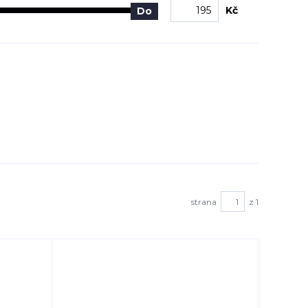
Kč
Do
strana
z 1