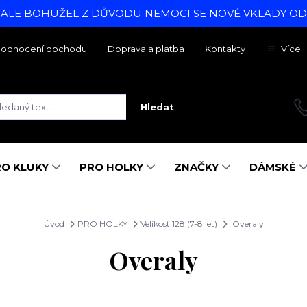
, ALE BOHUŽEL Z DŮVODU NEMOCI SE NOVÉ VKLADY O
odnocení obchodu
Doprava a platba
Kontakty
Více
Hledat
RO KLUKY
PRO HOLKY
ZNAČKY
DÁMSKÉ
Úvod
PRO HOLKY
Velikost 128 (7-8 let)
Overaly
Overaly