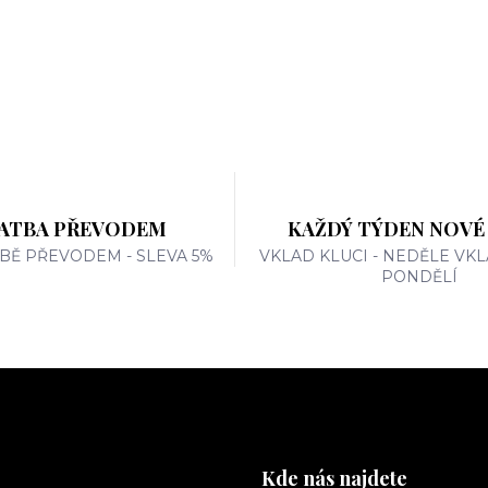
ATBA PŘEVODEM
KAŽDÝ TÝDEN NOVÉ
TBĚ PŘEVODEM - SLEVA 5%
VKLAD KLUCI - NEDĚLE VKL
PONDĚLÍ
Kde nás najdete