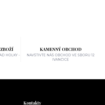
 ZBOŽÍ
KAMENNÝ OBCHOD
AD HOLKY -
NAVŠTIVTE NÁŠ OBCHOD VE SBORU 12
IVANČICE
Kontakty