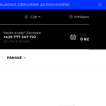
DKLÁDAJÍ, DĚKUJEME ZA POCHOPENÍ
CZK
Přihlášení
Nevíte si rady? Zavolejte.
0
ks
+420 777 247 722
0 Kč
(Po-Pá, 8-16 hod.)
PÁNSKÉ