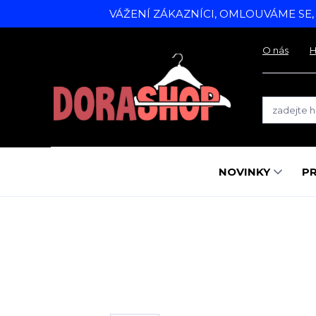
VÁŽENÍ ZÁKAZNÍCI, OMLOUVÁME SE
O nás
H
NOVINKY
P