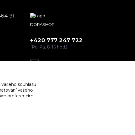
664 91
DORASHOP
+420 777 247 722
(Po-Pá, 8-16 hod.)
dorashopp@seznam.cz
 vašeho souhlasu
amatování vašeho
ašim preferencím.