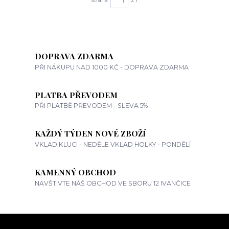
strana
z 1
DOPRAVA ZDARMA
PŘI NÁKUPU NAD 1000 KČ - DOPRAVA ZDARMA
PLATBA PŘEVODEM
PŘI PLATBĚ PŘEVODEM - SLEVA 5%
KAŽDÝ TÝDEN NOVÉ ZBOŽÍ
VKLAD KLUCI - NEDĚLE VKLAD HOLKY - PONDĚLÍ
KAMENNÝ OBCHOD
NAVŠTIVTE NÁŠ OBCHOD VE SBORU 12 IVANČICE