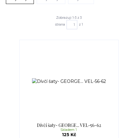
Zobrazuji 1-3 z 3
strana
z 1
Dívčí šaty- GEORGE... VEL-56-62
Skladem 1
125 Kč