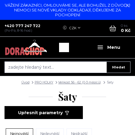
VÁŽENÍ ZÁKAZNÍCI, OMLOUVÁME SE, ALE BOHUŽEL Z DŮVODU
NEMOCI SE NOVÉ VKLADY ODKLÁDAJÍ, DĚKUJEME ZA
POCHOPENÍ
+420 777 247 722
0
ks
CZK
0 Kč
(Po-Pá, 8-16 hod.)
Menu
Hledat
Úvod
PRO HOLKY
Velikost 56 - 62 (0-3 měsíců)
Šaty
Šaty
Upřesnit parametry
Nejnovější
Nejlevnější
Nejdražší