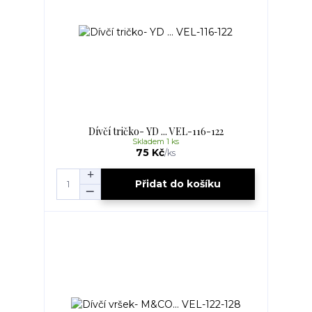
Dívčí tričko- YD ... VEL-116-122
Skladem 1 ks
75 Kč
/
ks
Přidat do košíku