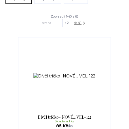
Zobrazuji 1-40 z 63
strana
z 2
další
Dívčí tričko- NOVÉ... VEL-122
Skladem 1 ks
85 Kč
/
ks