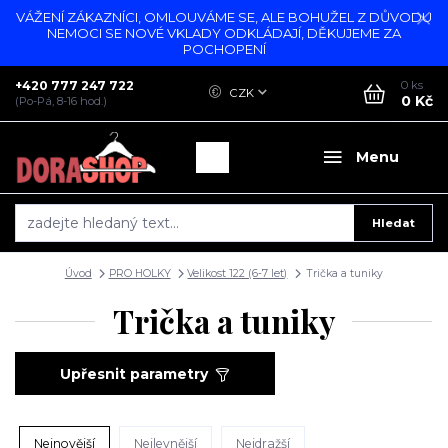
VÁŽENÍ ZÁKAZNÍCI, OMLOUVÁME SE, ALE BOHUŽEL Z DŮVODU
NEMOCI SE NOVÉ VKLADY ODKLÁDAJÍ, DĚKUJEME ZA
POCHOPENÍ
+420 777 247 722
0
ks
CZK
0 Kč
(Po-Pá, 8-16 hod.)
Menu
Hledat
Úvod
PRO HOLKY
Velikost 122 (6-7 let)
Trička a tuniky
Trička a tuniky
Upřesnit parametry
Nejnovější
Nejlevnější
Nejdražší