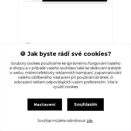
🍪 Jak byste rádi své cookies?
Soubory cookies používáme ke správnému fungování našeho
e-shopu a v případě vašeho souhlasu také ke sledování statistik
o webu, měření efektivity reklamních kampaní, zapamatování
vašeho oblíbeného nastavení při používání stránek, či
zobrazení reklam odpovídajících vašim preferencím.
Více k
využití cookies
Dívčí tričko- FRIENDS... VEL-122-128
Skladem 1
85 Kč
Souhlasím
Nastavení
Přidat do košíku
Souhlas můžete odmítnout
zde
.