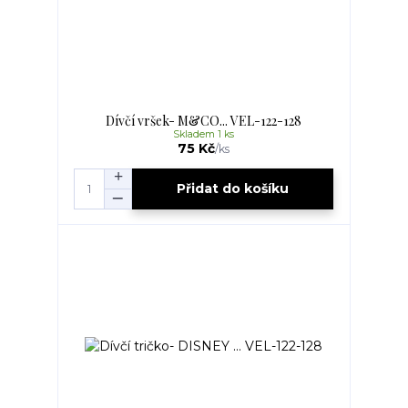
Dívčí vršek- M&CO... VEL-122-128
Skladem 1 ks
75 Kč
/
ks
Přidat do košíku