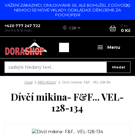
VÁŽENÍ ZÁKAZNÍCI, OMLOUVÁME SE, ALE BOHUŽEL Z DŮVODU
NEMOCI SE NOVÉ VKLADY ODKLÁDAJÍ, DĚKUJEME ZA
POCHOPENÍ
+420 777 247 722
0
ks
CZK
0 Kč
(Po-Pá, 8-16 hod.)
Menu
Hledat
Úvod
PRO HOLKY
Dívčí mikina- F&F... VEL-128-134
Dívčí mikina- F&F... VEL-
128-134