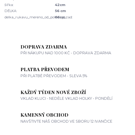
šířka:
42cm
DÉLKA:
56 cm
delka_rukavu_mereno_od_poloviny_zad:
66cm
DOPRAVA ZDARMA
PŘI NÁKUPU NAD 1000 KČ - DOPRAVA ZDARMA
PLATBA PŘEVODEM
PŘI PLATBĚ PŘEVODEM - SLEVA 5%
KAŽDÝ TÝDEN NOVÉ ZBOŽÍ
VKLAD KLUCI - NEDĚLE VKLAD HOLKY - PONDĚLÍ
KAMENNÝ OBCHOD
NAVŠTIVTE NÁŠ OBCHOD VE SBORU 12 IVANČICE