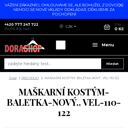
VÁŽENÍ ZÁKAZNÍCI, OMLOUVÁME SE, ALE BOHUŽEL Z DŮVODU
NEMOCI SE NOVÉ VKLADY ODKLÁDAJÍ, DĚKUJEME ZA
POCHOPENÍ
+420 777 247 722
0
ks
CZK
0 Kč
(Po-Pá, 8-16 hod.)
Menu
Hledat
Úvod
PRO HOLKY
MAŠKARNÍ KOSTÝM- BALETKA-NOVÝ.. VEL-110-122
MAŠKARNÍ KOSTÝM-
BALETKA-NOVÝ.. VEL-110-
122