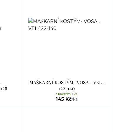
-
MAŠKARNÍ KOSTÝM- VOSA... VEL-
128
122-140
Skladem 1 ks
145 Kč
/
ks