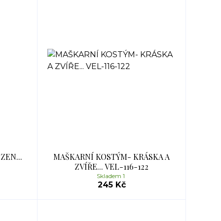
EN...
MAŠKARNÍ KOSTÝM- KRÁSKA A
ZVÍŘE... VEL-116-122
Skladem 1
245 Kč