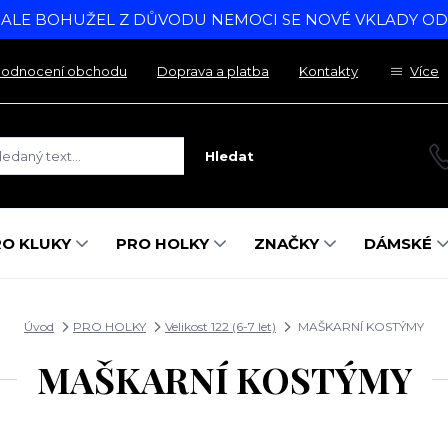
, ALE BOHUŽEL Z DŮVODU NEMOCI SE NOVÉ VKLADY O
odnocení obchodu
Doprava a platba
Kontakty
Více
Hledat
RO KLUKY
PRO HOLKY
ZNAČKY
DÁMSKÉ
Úvod
PRO HOLKY
Velikost 122 (6-7 let)
MAŠKARNÍ KOSTÝMY
MAŠKARNÍ KOSTÝMY