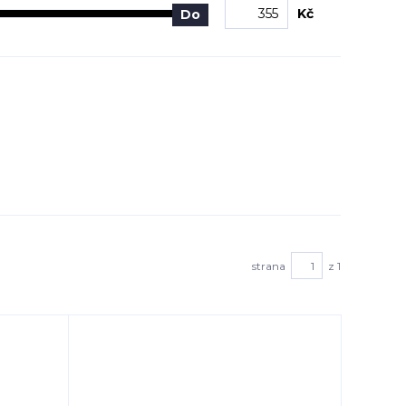
Kč
Do
strana
z 1