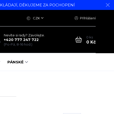
DKLÁDAJÍ, DĚKUJEME ZA POCHOPENÍ
CZK
Přihlášení
Nevíte si rady? Zavolejte.
0
ks
+420 777 247 722
0 Kč
(Po-Pá, 8-16 hod.)
PÁNSKÉ